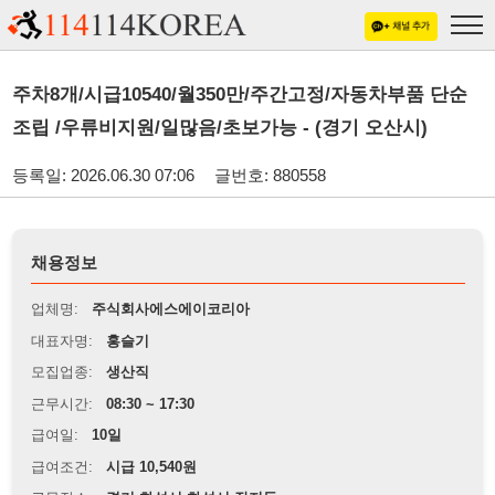
주차8개/시급10540/월350만/주간고정/자동차부품 단순
조립 /우류비지원/일많음/초보가능 - (경기 오산시)
등록일: 2026.06.30 07:06
글번호: 880558
채용정보
업체명:
주식회사에스에이코리아
대표자명:
홍슬기
모집업종:
생산직
근무시간:
08:30 ~ 17:30
급여일:
10일
급여조건:
시급 10,540원
근무장소:
경기 화성시 화성시 장지동
※
최저임금 관련 안내