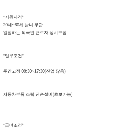
일잘하는 외국인 근로자 상시모집
*업무조건*
주간고정 08:30~17:30(잔업 많음)
자동차부품 조립 단순설비(초보가능)
*급여조건*
시급10,320원 (3개월뒤10540)
월~금 근무시 토,일 주휴수당지급
주휴수당,퇴직금,연차 법적인 수당 전부지원
교통비 매일 3000원지급
식대비 지급