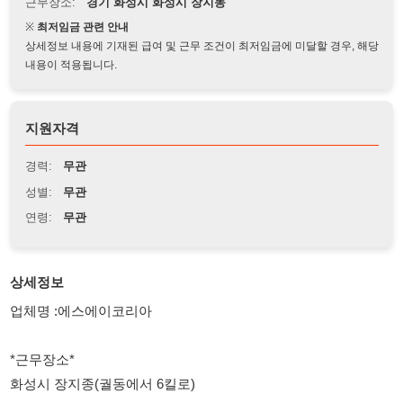
상세정보 내용에 기재된 급여 및 근무 조건이 최저임금에 미달할 경우, 해당
내용이 적용됩니다.
지원자격
경력:
무관
성별:
무관
연령:
무관
상세정보
업체명 :에스에이코리아
*근무장소*
화성시 장지종(궐동에서 6킬로)
*지원자격*
20세~60세 남녀 무관