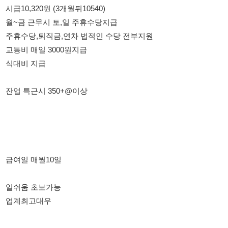
잔업 특근시 350+@이상
급여일 매월10일
일쉬움 초보가능
업계최고대우
*통근버스없음*
자차출퇴근가능자
조기마감예상되오니 빠른연락 바랍니다.
정팀장 010-8445-9492