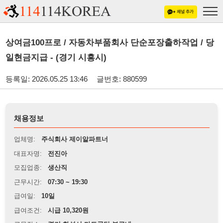
상여금100프로 / 자동차부품회사 단순포장출하작업 / 당
일현금지급 - (경기 시흥시)
등록일: 2026.05.25 13:46
글번호: 880599
채용정보
업체명:
주식회사 제이알파트너
대표자명:
전진아
모집업종:
생산직
근무시간:
07:30 ~ 19:30
급여일:
10일
급여조건:
시급 10,320원
근무장소:
경기 화성시 마도공단 부근내
※
최저임금 관련 안내