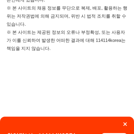
×
이용약관
개인정보처리방침
임금체불사업주
취업정보는 114114KOREA
하루 정보등록 2,000건 이상
고객센터 문의 남기기
(평일기준)
★★★★★
114114구인구직 주식회사
앱 설치하기
대표자 : 장정훈
사업자등록번호 : 440-86-03247
주소 : 인천광역시 연수구 인천타워대로 301, B동 809호
이메일 : 114114korea@naver.com
직업정보제공사업 신고번호 : J1514020250001
통신판매업 신고번호 : 2026-인천연수구-1607
© 114114구인구직. All rights reserved.