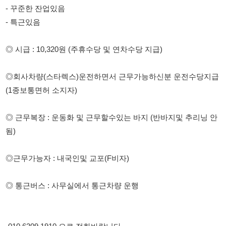
◎회사차량(스타렉스)운전하면서 근무가능하신분 운전수당지급
(1종보통면허 소지자)
◎ 근무복장 : 운동화 및 근무할수있는 바지 (반바지및 추리닝 안
됨)
◎근무가능자 : 내국인및 교포(F비자)
◎ 통근버스 : 사무실에서 통근차량 운행
-010 6309 1910 으로 전화바랍니다.
- 장기 대환영
- 일맞으면 장기 가능하니 다들 지원 바랍니다.
114114korea에서 보았다고 말씀하세요.