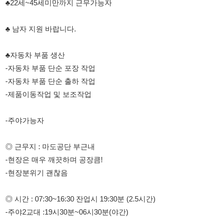
♣자동차 부품 생산
-자동차 부품 단순 포장 작업
-자동차 부품 단순 출하 작업
-제품이동작업 및 보조작업
-주야가능자
◎ 근무지 : 마도공단 부근내
-현장은 매우 깨끗하며 공장큼!
-현장분위기 괜찮음
◎ 시간 : 07:30~16:30 잔업시 19:30분 (2.5시간)
-주야2교대 :19시30분~06시30분(야간)
- 꾸준한 잔업있음
- 특근있음
◎ 시급 : 10,320원 (주휴수당 및 연차수당 지급)