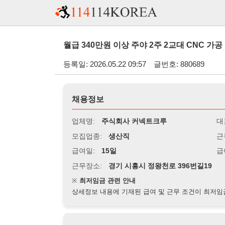
월급 340만원 이상 주야 2주 2교대 CNC 가공 남자 모집 
등록일: 2026.05.22 09:57
글번호: 880689
채용정보
업체명:
주식회사 커넥트크루
대표자명:
모집업종:
생산직
근무시간:
0
급여일:
15일
급여조건:
시
근무장소:
경기 시흥시 정왕천로 396번길19
※
최저임금 관련 안내
상세정보 내용에 기재된 급여 및 근무 조건이 최저임금에 미달할 
지원자격
경력:
무관
성별:
남