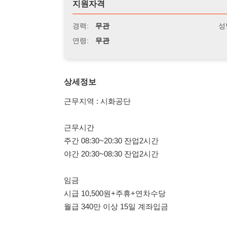
연령:
무관
상세정보
근무지역 : 시화공단
근무시간
주간 08:30~20:30 잔업2시간
야간 20:30~08:30 잔업2시간
임금
시급 10,500원+주휴+연차수당
월급 340만 이상 15일 계좌입금
업무
CNC 설비에 부품 투입해주고
나온제품 샘플링 불량검사
한자리에서 하는건 아닙니다