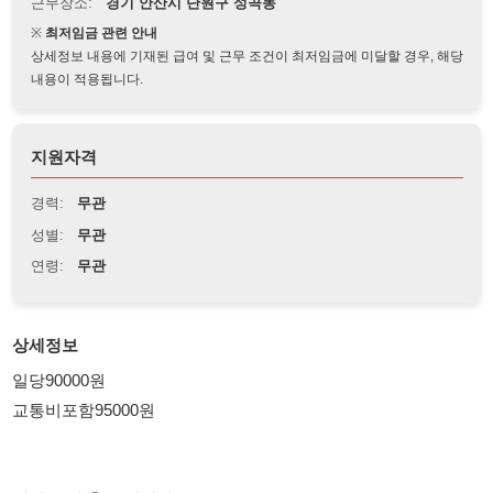
상세정보 내용에 기재된 급여 및 근무 조건이 최저임금에 미달할 경우, 해당
내용이 적용됩니다.
지원자격
경력:
무관
성별:
무관
연령:
무관
상세정보
일당90000원
교통비포함95000원
내일 부터 출근 입니다
텃새없고 친절한 관리자
깨끗한 회사 넓은 휴식공간
식당밥이 맛있습니다.