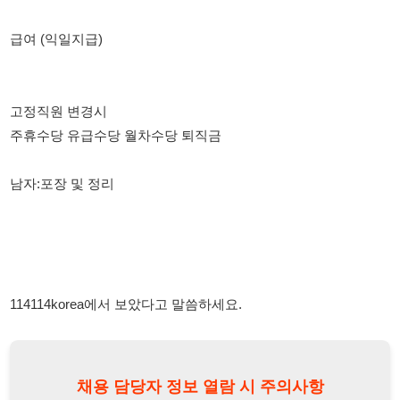
주휴수당 유급수당 월차수당 퇴직금
남자:포장 및 정리
114114korea에서 보았다고 말씀하세요.
채용 담당자 정보 열람 시 주의사항
채용 담당자의 개인정보(이름, 연락처)는 "개인정보 보호법" 제15조
및 제17조에 따라 채용 및 취업의 목적을 위해 제공된 정보입니다.
이를 채용 및 취업 이외의 목적으로 무단 사용, 복제, 배포, 또는 제3
자에게 제공할 경우 "개인정보 보호법" 제70조에 의거하여
10년 이
하의 징역 또는 1억원 이하의 벌금
에 처할 수 있음을 엄중히 경고합
니다.