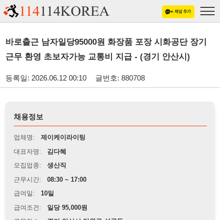
바로출근 남자일당95000원 화장품 포장 시화공단 장기
근무 환영 초보자가능 교통비 지급 - (경기 안산시)
등록일: 2026.06.12 00:10
글번호: 880708
채용정보
업체명:
제이케이라이팅
대표자명:
김다혜
모집업종:
생산직
근무시간:
08:30 ~ 17:00
급여일:
10일
급여조건:
일당 95,000원
근무장소:
경기 안산시 단원구 성곡동
※
최저임금 관련 안내