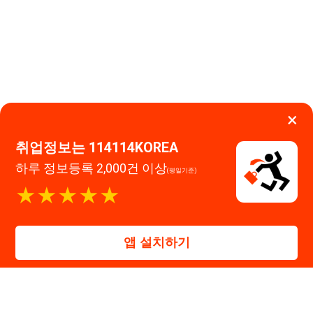
★★★★★
114114구인구직 주식회사
앱 설치하기
대표자 : 장정훈
사업자등록번호 : 440-86-03247
주소 : 인천광역시 연수구 인천타워대로 301, B동 809호
이메일 : 114114korea@naver.com
직업정보제공사업 신고번호 : J1514020250001
통신판매업 신고번호 : 2026-인천연수구-1607
© 114114구인구직. All rights reserved.