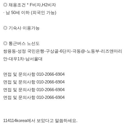
◎ 통근버스 노선도
쌍용동-성정 국민은행-구상골-6단지-극동@-노동부-리즈앤마리
안-대우1차-남서울대
면접 및 문의사항 010-2066-6904
면접 및 문의사항 010-2066-6904
면접 및 문의사항 010-2066-6904
면접 및 문의사항 010-2066-6904
114114korea에서 보았다고 말씀하세요.
채용 담당자 정보 열람 시 주의사항
채용 담당자의 개인정보(이름, 연락처)는 "개인정보 보호법" 제15조
및 제17조에 따라 채용 및 취업의 목적을 위해 제공된 정보입니다.
이를 채용 및 취업 이외의 목적으로 무단 사용, 복제, 배포, 또는 제3
자에게 제공할 경우 "개인정보 보호법" 제70조에 의거하여
10년 이