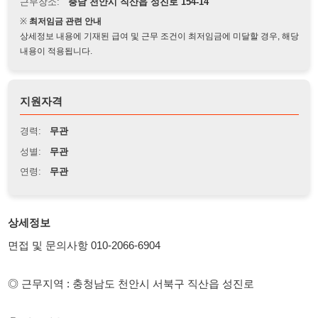
상세정보 내용에 기재된 급여 및 근무 조건이 최저임금에 미달할 경우, 해당
내용이 적용됩니다.
지원자격
경력:
무관
성별:
무관
연령:
무관
상세정보
면접 및 문의사항 010-2066-6904
◎ 근무지역 : 충청남도 천안시 서북구 직산읍 성진로
◎ 업무내용
(남) (교대) 자동차 소형부품 가공
◎ 근무시간