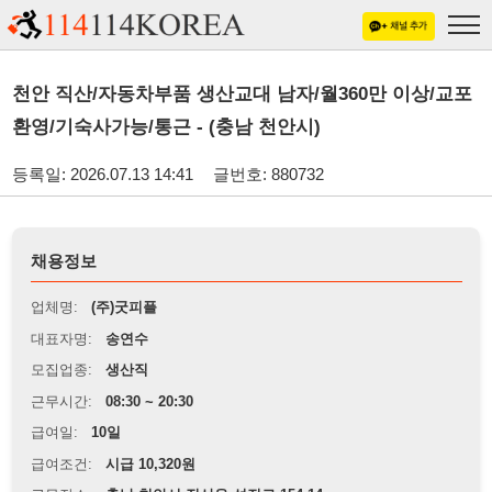
천안 직산/자동차부품 생산교대 남자/월360만 이상/교포
환영/기숙사가능/통근 - (충남 천안시)
등록일: 2026.07.13 14:41
글번호: 880732
채용정보
업체명:
(주)굿피플
대표자명:
송연수
모집업종:
생산직
근무시간:
08:30 ~ 20:30
급여일:
10일
급여조건:
시급 10,320원
근무장소:
충남 천안시 직산읍 성진로 154-14
※
최저임금 관련 안내