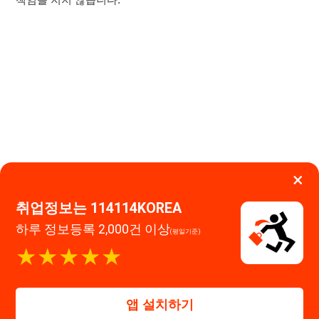
취업정보는 114114KOREA
이용약관
개인정보처리방침
임금체불사업주
하루 정보등록 2,000건 이상
(평일기준)
고객센터 문의 남기기
★★★★★
114114구인구직 주식회사
앱 설치하기
대표자 : 장정훈
사업자등록번호 : 440-86-03247
주소 : 인천광역시 연수구 인천타워대로 301, B동 809호
이메일 : 114114korea@naver.com
직업정보제공사업 신고번호 : J1514020250001
통신판매업 신고번호 : 2026-인천연수구-1607
© 114114구인구직. All rights reserved.