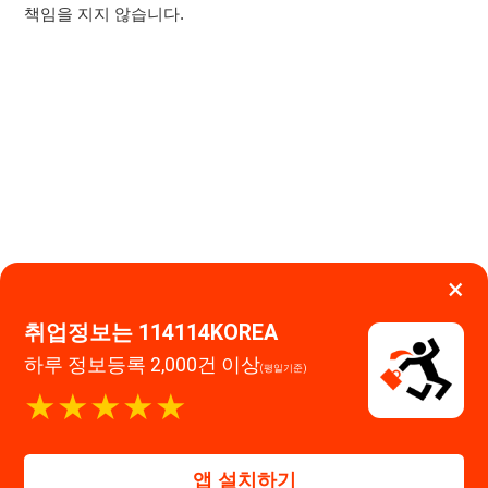
×
취업정보는 114114KOREA
하루 정보등록 2,000건 이상
(평일기준)
이용약관
개인정보처리방침
임금체불사업주
★★★★★
고객센터 문의 남기기
114114구인구직 주식회사
앱 설치하기
대표자 : 장정훈
사업자등록번호 : 440-86-03247
주소 : 인천광역시 연수구 인천타워대로 301, B동 809호
이메일 : 114114korea@naver.com
직업정보제공사업 신고번호 : J1514020250001
통신판매업 신고번호 : 2026-인천연수구-1607
© 114114구인구직. All rights reserved.