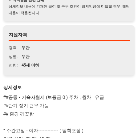
지원자격
경력:
무관
성별:
무관
연령:
45세 이하
상세정보
##공통 - 기숙사월세 (보증금 0 ) 주차 , 월차 , 유급
##단기 장기 근무 가능
## 환경 깨끗함
* 주간고정 - 여자------------- ( 탈착포장 )
업무 시간: 08:30~19:30
지원 나이: 만 45세 이하 , 내 / 외국인 가능
작업 복장 : 상의 반팔 제전복 하의 단화
업무 : 자종차 부품 탈착 포장 (단순 반복적인 작업)