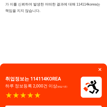
×
취업정보는 114114KOREA
하루 정보등록 2,000건 이상
(평일기준)
★★★★★
이용약관
개인정보처리방침
임금체불사업주
0507-1488-0453
고객센터:
운영시간: 09:00 ~ 18:00 (주말·공휴일 휴무)
앱 설치하기
114114구인구직 주식회사
대표자 : 장정훈
사업자등록번호 : 440-86-03247
주소 : 인천광역시 연수구 인천타워대로 301, B동 809호
이메일 : 114114korea@naver.com
직업정보제공사업 신고번호 : J1514020250001