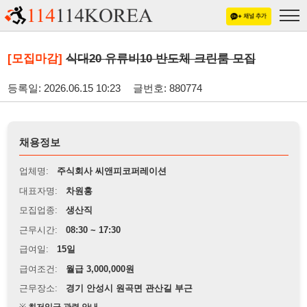
[모집마감]
식대20 유류비10 반도체 크린룸 모집
등록일: 2026.06.15 10:23
글번호: 880774
채용정보
업체명:
주식회사 씨앤피코퍼레이션
대표자명:
차원홍
모집업종:
생산직
근무시간:
08:30 ~ 17:30
급여일:
15일
급여조건:
월급 3,000,000원
근무장소:
경기 안성시 원곡면 관산길 부근
※
최저임금 관련 안내
상세정보 내용에 기재된 급여 및 근무 조건이 최저임금에 미달할 경우, 해당
내용이 적용됩니다.