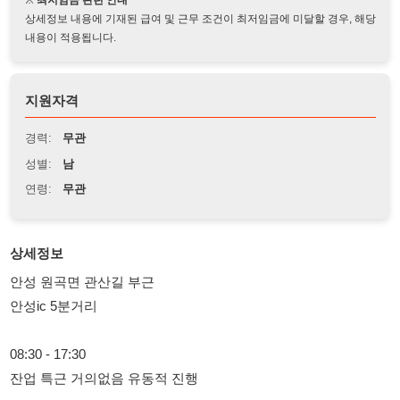
지원자격
경력:
무관
성별:
남
연령:
무관
상세정보
안성 원곡면 관산길 부근
안성ic 5분거리
08:30 - 17:30
잔업 특근 거의없음 유동적 진행
식대 20만원 + 유류비 10만원
급여일 15일