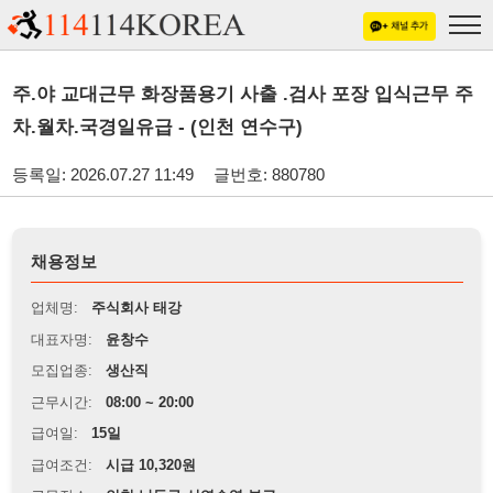
주.야 교대근무 화장품용기 사출 .검사 포장 입식근무 주
차.월차.국경일유급 - (인천 연수구)
등록일: 2026.07.27 11:49
글번호: 880780
채용정보
업체명:
주식회사 태강
대표자명:
윤창수
모집업종:
생산직
근무시간:
08:00 ~ 20:00
급여일:
15일
급여조건:
시급 10,320원
근무장소:
인천 남동구 신연수역 부근
※
최저임금 관련 안내