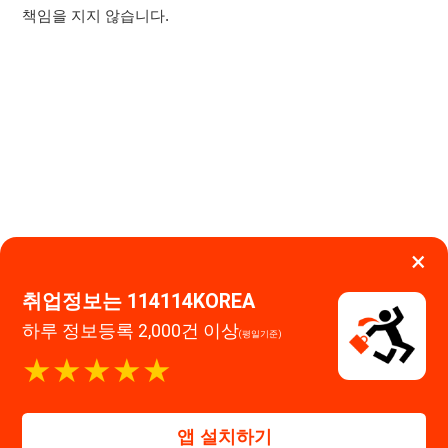
×
취업정보는 114114KOREA
하루 정보등록 2,000건 이상
(평일기준)
이용약관
개인정보처리방침
임금체불사업주
★★★★★
0507-1488-0453
고객센터:
운영시간: 09:00 ~ 18:00 (주말·공휴일 휴무)
114114구인구직 주식회사
앱 설치하기
대표자 : 장정훈
사업자등록번호 : 440-86-03247
주소 : 인천광역시 연수구 인천타워대로 301, B동 809호
이메일 : 114114korea@naver.com
직업정보제공사업 신고번호 : J1514020250001
통신판매업 신고번호 : 2026-인천연수구-1607
© 114114구인구직. All rights reserved.