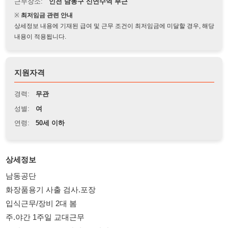
상세정보 내용에 기재된 급여 및 근무 조건이 최저임금에 미달할 경우, 해당
내용이 적용됩니다.
지원자격
경력:
무관
성별:
여
연령:
50세 이하
상세정보
남동공단
화장품용기 사출 검사.포장
입식근무/장비 2대 봄
주.야간 1주일 교대근무
주간 08:00~20:00(잔업 2.5시간)
야간 20:00~08:00(잔업3/심야7)
주휴수당.월차수당.국경일.명절 유급.여름휴가유급
내.외국인 50세 미만 여자(F비자이상)