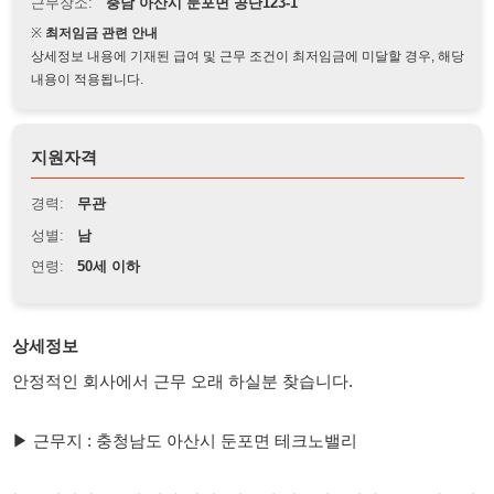
상세정보 내용에 기재된 급여 및 근무 조건이 최저임금에 미달할 경우, 해당
내용이 적용됩니다.
지원자격
경력:
무관
성별:
남
연령:
50세 이하
상세정보
안정적인 회사에서 근무 오래 하실분 찾습니다.
▶ 근무지 : 충청남도 아산시 둔포면 테크노밸리
▶모집대상 : 50세 이하 남성 (내국인/외국인(F비자) 모두 가능합
니다)
▶담당업무 : MCT 단순 보조업무 및 기계조작(초보자도 가능한