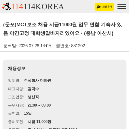
(둔포)MCT보조 채용 시급11000원 업무 편함 기숙사 있
음 야간고정 대학생알바자리있어요 - (충남 아산시)
등록일: 2026.07.28 14:09
글번호: 881202
채용정보
업체명:
주식회사 더파인
대표자명:
김덕수
모집업종:
생산직
근무시간:
21:00 ~ 09:00
급여일:
15일
급여조건:
시급 11,000원
근무장소:
충남 아산시 둔포면 공단123-1
※
최저임금 관련 안내