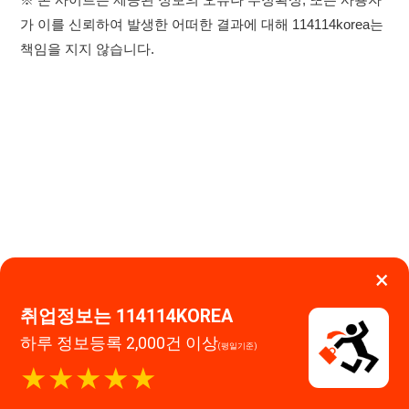
×
취업정보는 114114KOREA
이용약관
개인정보처리방침
임금체불사업주
하루 정보등록 2,000건 이상
(평일기준)
고객센터 문의 남기기
★★★★★
114114구인구직 주식회사
앱 설치하기
대표자 : 장정훈
사업자등록번호 : 440-86-03247
주소 : 인천광역시 연수구 인천타워대로 301, B동 809호
이메일 : 114114korea@naver.com
직업정보제공사업 신고번호 : J1514020250001
통신판매업 신고번호 : 2026-인천연수구-1607
© 114114구인구직. All rights reserved.