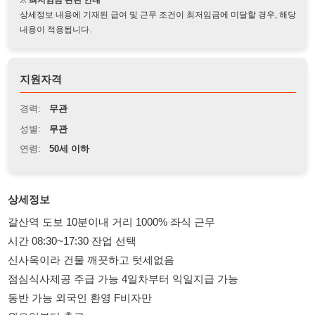
지원자격
경력:
무관
성별:
무관
연령:
50세 이하
상세정보
갈산역 도보 10분이내 거리 1000% 좌식 근무
시간 08:30~17:30 잔업 선택
신사옥이라 건물 깨끗하고 텃세없음
점심식사제공 주급 가능 4일차부터 익일지급 가능
동반 가능 외국인 환영 F비자만
월요일부터 출근
연락주시면 상세히 더 설명 해드릴게요