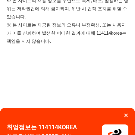
×
취업정보는 114114KOREA
하루 정보등록 2,000건 이상
(평일기준)
★★★★★
이용약관
개인정보처리방침
임금체불사업주
0507-1488-0453
고객센터:
운영시간: 09:00 ~ 18:00 (주말·공휴일 휴무)
앱 설치하기
114114구인구직 주식회사
대표자 : 장정훈
사업자등록번호 : 440-86-03247