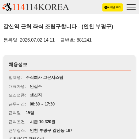
갈산역 근처 좌식 조립구합니다 - (인천 부평구)
등록일: 2026.07.02 14:11
글번호: 881241
채용정보
업체명:
주식회사 고은시스템
대표자명:
안길주
모집업종:
생산직
근무시간:
08:30 ~ 17:30
급여일:
15일
급여조건:
시급 10,320원
근무장소:
인천 부평구 갈산동 187
※
최저임금 관련 안내
상세정보 내용에 기재된 급여 및 근무 조건이 최저임금에 미달할 경우, 해당
내용이 적용됩니다.