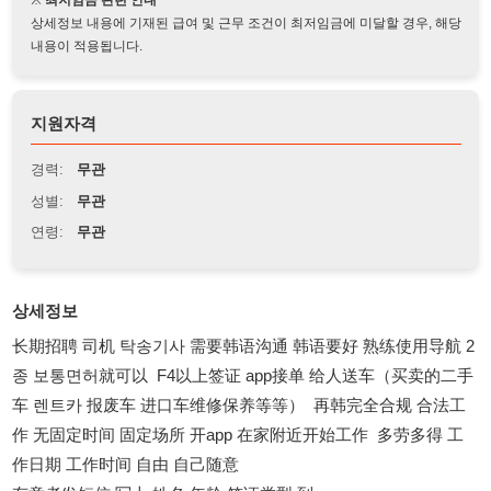
지원자격
경력:
무관
성별:
무관
연령:
무관
상세정보
长期招聘 司机 탁송기사 需要韩语沟通 韩语要好 熟练使用导航 2
종 보통면허就可以 F4以上签证 app接单 给人送车（买卖的二手
车 렌트카 报废车 进口车维修保养等等） 再韩完全合规 合法工
作 无固定时间 固定场所 开app 在家附近开始工作 多劳多得 工
作日期 工作时间 自由 自己随意
有意者发短信 写上 姓名 年龄 签证类型 到
01068795670