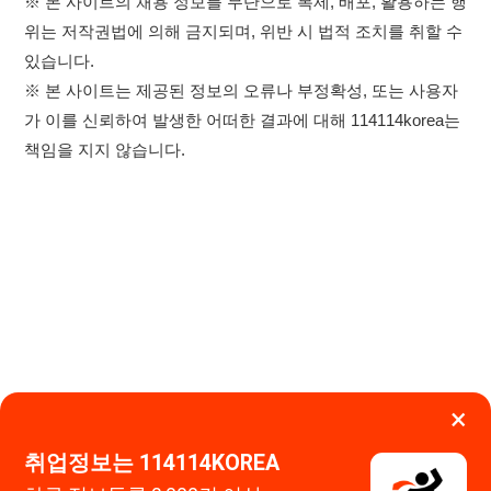
×
취업정보는 114114KOREA
하루 정보등록 2,000건 이상
(평일기준)
★★★★★
이용약관
개인정보처리방침
임금체불사업주
0507-1488-0453
고객센터:
운영시간: 09:00 ~ 18:00 (주말·공휴일 휴무)
앱 설치하기
114114구인구직 주식회사
대표자 : 장정훈
사업자등록번호 : 440-86-03247