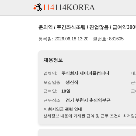
춘의역 / 주간좌식조립 / 잔업많음 / 급여약300만원 / 일쉬
등록일: 2026.06.18 13:20
글번호: 881605
채용정보
업체명:
주식회사 제이피플컴퍼니
대표자명:
모집업종:
생산직
근무시간:
0
급여일:
10일
급여조건:
시
근무장소:
경기 부천시 춘의역부근
※
최저임금 관련 안내
상세정보 내용에 기재된 급여 및 근무 조건이 최저임금에 미달할 
지원자격
경력:
무관
성별:
무관