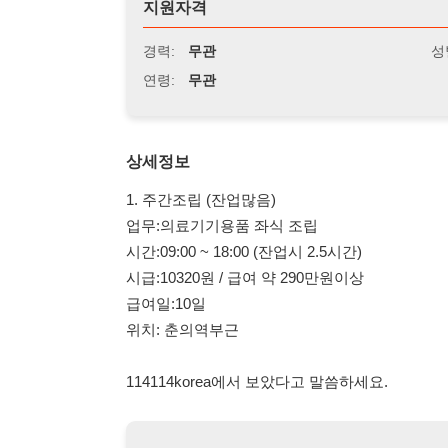
연령:
무관
상세정보
1. 주간조립 (잔업많음)
업무:의료기기용품 좌식 조립
시간:09:00 ~ 18:00 (잔업시 2.5시간)
시급:10320원 / 급여 약 290만원이상
급여일:10일
위치: 춘의역부근
114114korea에서 보았다고 말씀하세요.
채용 담당자 정보 열람 시 주
채용 담당자의 개인정보(이름, 연락처)는 "개인정보 보호법" 
및 취업의 목적을 위해 제공된 정보입니다.
이를 채용 및 취업 이외의 목적으로 무단 사용, 복제, 배포, 
정보 보호법" 제70조에 의거하여
10년 이하의 징역 또는 1