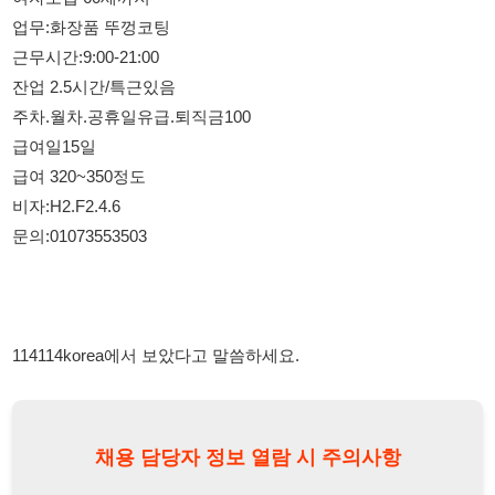
비자:H2.F2.4.6
문의:01073553503
114114korea에서 보았다고 말씀하세요.
채용 담당자 정보 열람 시 주의사항
채용 담당자의 개인정보(이름, 연락처)는 "개인정보 보호법" 제15조
및 제17조에 따라 채용 및 취업의 목적을 위해 제공된 정보입니다.
이를 채용 및 취업 이외의 목적으로 무단 사용, 복제, 배포, 또는 제3
자에게 제공할 경우 "개인정보 보호법" 제70조에 의거하여
10년 이
하의 징역 또는 1억원 이하의 벌금
에 처할 수 있음을 엄중히 경고합
니다.
개인정보보호법
채용담당자
상세 보기
정보 열람하기