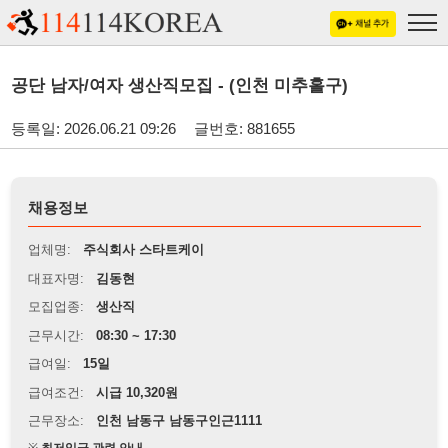
공단 남자/여자 생산직모집 - (인천 미추홀구)
등록일: 2026.06.21 09:26
글번호: 881655
채용정보
업체명:
주식회사 스타트케이
대표자명:
김동현
모집업종:
생산직
근무시간:
08:30 ~ 17:30
급여일:
15일
급여조건:
시급 10,320원
근무장소:
인천 남동구 남동구인근1111
※
최저임금 관련 안내
상세정보 내용에 기재된 급여 및 근무 조건이 최저임금에 미달할 경우, 해당
내용이 적용됩니다.