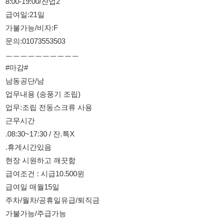
ㅡㅡㅡㅡㅡㅡㅡㅡㅡㅡ
#마감#
남동공단/남
업무내용 (송풍기 조립)
업무:조립 전동스크류 사용
근무시간
.08:30~17:30 / 잔.특X
.휴게시간있음
현장 시원하고 깨끗함
급여조건 : 시급10.500윈
급여일 매월15일
주차/월차/공휴일유급/퇴직금
가불가능/주급가능
45세 이하
01073553503
----------------------------------
#모집중#
선학역 인근