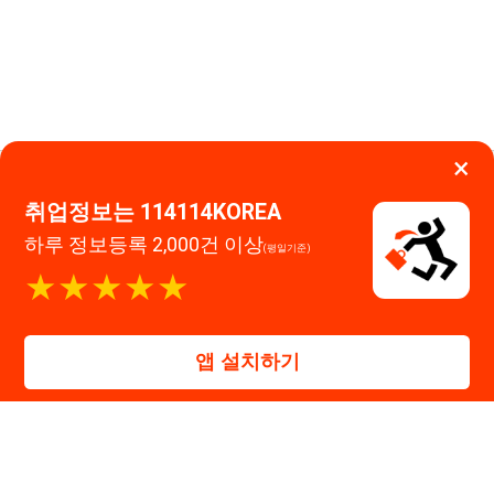
앱 설치하기
대표자 : 장정훈
사업자등록번호 : 440-86-03247
주소 : 인천광역시 연수구 인천타워대로 301, B동 809호
이메일 : 114114korea@naver.com
직업정보제공사업 신고번호 : J1514020250001
통신판매업 신고번호 : 2026-인천연수구-1607
© 114114구인구직. All rights reserved.