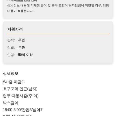
지원자격
경력:
무관
성별:
무관
연령:
50세 이하
상세정보
#사출 마감#
호구포역 인근(남자)
업무:자동사출(주.야)
박스갈이
19:00-8:00/잔업3/심야7
8:00-19:00/잔업2
급여일:21일
가불가능/비자:F
문의:01073553503