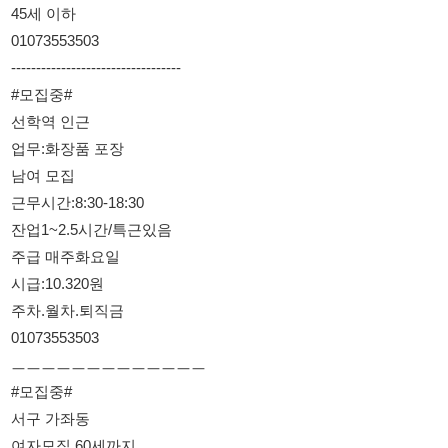
업무:화장품 포장
남여 모집
근무시간:8:30-18:30
잔업1~2.5시간/특근있음
주급 매주화요일
시급:10.320원
주차.월차.퇴직금
01073553503
ㅡㅡㅡㅡㅡㅡㅡㅡㅡㅡㅡㅡㅡ
#모집중#
서구 가좌동
여자모집 60세까지
업무:화장품 뚜껑코팅
근무시간:9:00-21:00
잔업 2.5시간/특근있음
주차.월차.공휴일유급.퇴직금100
급여일15일
급여 320~350정도