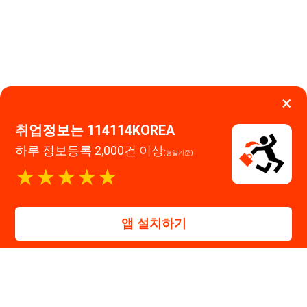
이용약관
개인정보처리방침
임금체불사업주
★★★★★
0507-1488-0453
고객센터:
운영시간: 09:00 ~ 18:00 (주말·공휴일 휴무)
114114구인구직 주식회사
앱 설치하기
대표자 : 장정훈
사업자등록번호 : 440-86-03247
주소 : 인천광역시 연수구 인천타워대로 301, B동 809호
이메일 : 114114korea@naver.com
직업정보제공사업 신고번호 : J1514020250001
통신판매업 신고번호 : 2026-인천연수구-1607
© 114114구인구직. All rights reserved.