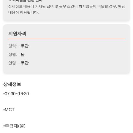
지원자격
경력:
무관
성별:
남
연령:
무관
상세정보
•07:30~19:30
•MCT
•주급제(월)
•통근버스 운행중(정왕우체국 근처)
*문자로 나이 / 경력 / 이름 / 사는 곳 / 신청업무