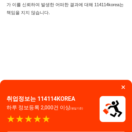
×
취업정보는 114114KOREA
하루 정보등록 2,000건 이상
(평일기준)
이용약관
개인정보처리방침
임금체불사업주
★★★★★
고객센터 문의 남기기
114114구인구직 주식회사
앱 설치하기
대표자 : 장정훈
사업자등록번호 : 440-86-03247
주소 : 인천광역시 연수구 인천타워대로 301, B동 809호
이메일 : 114114korea@naver.com
직업정보제공사업 신고번호 : J1514020250001
통신판매업 신고번호 : 2026-인천연수구-1607
© 114114구인구직. All rights reserved.