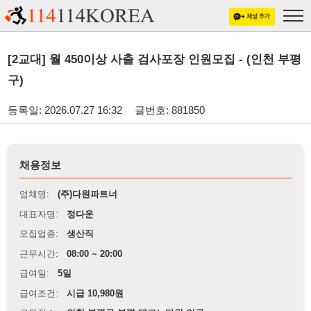
[2교대] 월 450이상 사출 검사포장 인원모집 - (인천 부평
구)
등록일: 2026.07.27 16:32
글번호: 881850
채용정보
업체명:
(주)다원파트너
대표자명:
정다운
모집업종:
생산직
근무시간:
08:00 ~ 20:00
급여일:
5일
급여조건:
시급 10,980원
근무장소:
인천 부평구 부평 테크노타워 인근
※
최저임금 관련 안내