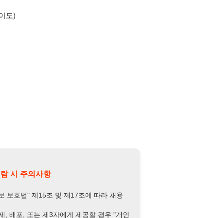
의사항
제15조 및 제17조에 따라 채용
또는 제3자에게 제공할 경우 "개인
억원 이하의 벌금
에 처할 수 있음을
담당자 정보 열람하기
-4026-6851