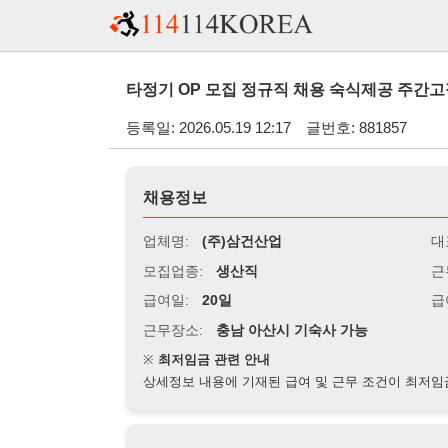
타정기 OP 모집 정규직 채용 숙식제공 주간고정 기본 250
등록일: 2026.05.19 12:17
글번호: 881857
채용정보
업체명:
(주)삼건산업
대표자명:
모집업종:
생산직
근무시간:
0
급여일:
20일
급여조건:
월
근무장소:
충남 아산시 기숙사 가능
※
최저임금 관련 안내
상세정보 내용에 기재된 급여 및 근무 조건이 최저임금에 미달할 
지원자격
경력:
무관
성별:
무관