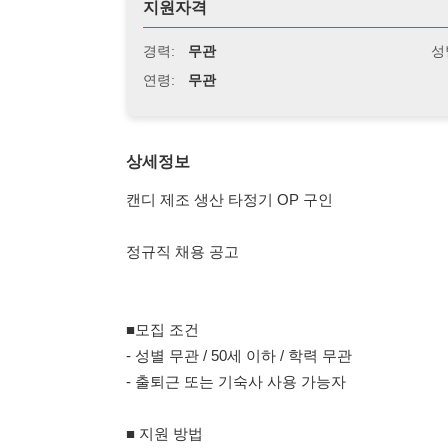
연령:
무관
상세정보
캔디 제조 생산 타정기 OP 구인
정규직 채용 공고
■모집 조건
- 성별 무관 / 50세 이하 / 학력 무관
- 출퇴근 또는 기숙사 사용 가능자
■ 지원 방법
- 전화, 문자 지원 010.4981.1534
- 성함 / 나이 / 비자 / 성별 / 출퇴근or기숙사
- 위 양식에 맞춰 연락주시면 됩니다.
■ 근무 지역