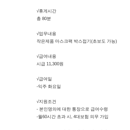
작은제품 마스크팩 박스접기(초보도 가능)
√급여내용
시급 11,300원
√급여일
-익주 화요일
√지원조건
- 본인명의에 대한 통장으로 급여수령
-월60시간 초과 시, 4대보험 의무 가입
114114korea에서 보았다고 말씀하세요.
채용 담당자 정보 열람 시 주
채용 담당자의 개인정보(이름, 연락처)는 "개인정보 보호법" 
및 취업의 목적을 위해 제공된 정보입니다.
이를 채용 및 취업 이외의 목적으로 무단 사용, 복제, 배포, 
정보 보호법" 제70조에 의거하여
10년 이하의 징역 또는 1