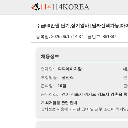
주급60만원 단기,장기알바 [날짜선택가능]아이크림,마스크
등록일: 2026.06.15 14:37
글번호: 881887
채용정보
업체명:
피피에이치알
대표자명:
모집업종:
생산직
근무시간:
0
급여일:
10일
급여조건:
시
근무장소:
경기 김포시 경기도 김포시 양촌읍 학운산단1로6
※
최저임금 관련 안내
상세정보 내용에 기재된 급여 및 근무 조건이 최저임금에 미달할 
지원자격
경력:
무관
성별:
무관