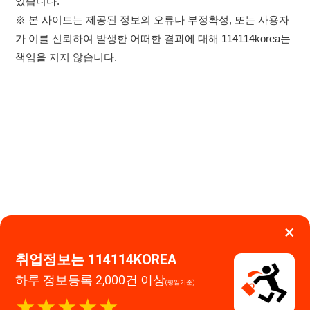
×
취업정보는 114114KOREA
하루 정보등록 2,000건 이상
(평일기준)
★★★★★
이용약관
개인정보처리방침
임금체불사업주
고객센터 문의 남기기
앱 설치하기
114114구인구직 주식회사
대표자 : 장정훈
사업자등록번호 : 440-86-03247
주소 : 인천광역시 연수구 인천타워대로 301, B동 809호