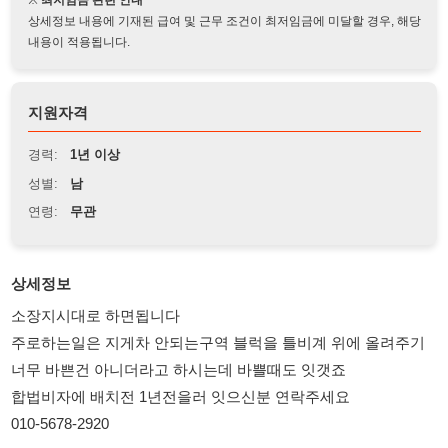
지원자격
경력:
1년 이상
성별:
남
연령:
무관
상세정보
소장지시대로 하면됩니다
주로하는일은 지게차 안되는구역 블럭을 틀비계 위에 올려주기
너무 바쁜건 아니더라고 하시는데 바쁠때도 잇갯죠
합법비자에 배치전 1년전을러 잇으신분 연락주세요
010-5678-2920
114114korea에서 보았다고 말씀하세요.