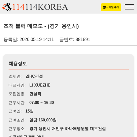
조적 블럭 데모도 - (경기 용인시)
등록일: 2026.05.19 14:11
글번호: 881891
채용정보
업체명:
엘HC건설
대표자명:
LI XUEZHE
모집업종:
건설직
근무시간:
07:00 ~ 16:30
급여일:
15일
급여조건:
일당 160,000원
근무장소:
경기 용인시 처인구 하나애병원옆 대우건설
※
최저임금 관련 안내
상세정보 내용에 기재된 급여 및 근무 조건이 최저임금에 미달할 경우, 해당
내용이 적용됩니다.