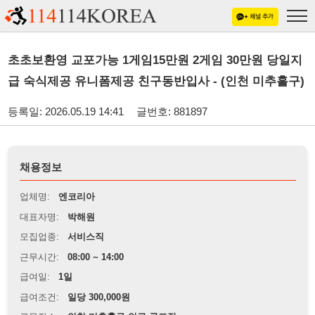
초초보환영 교포가능 1게임15만원 2게임 30만원 당일지
급 숙식제공 유니폼제공 친구동반입사 - (인천 미추홀구)
등록일: 2026.05.19 14:41
글번호: 881897
채용정보
업체명:
엔코리아
대표자명:
박해원
모집업종:
서비스직
근무시간:
08:00 ~ 14:00
급여일:
1일
급여조건:
일당 300,000원
근무장소:
인천 미추홀구 인근 골프장
※
최저임금 관련 안내