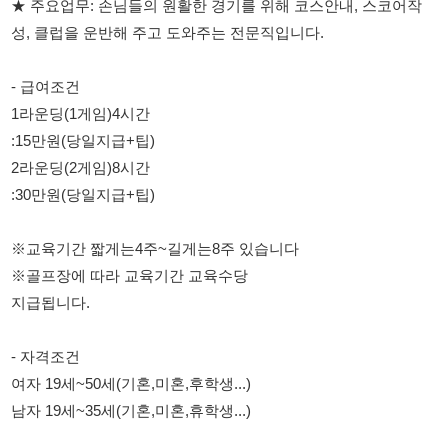
1라운딩(1게임)4시간
:15만원(당일지급+팁)
2라운딩(2게임)8시간
:30만원(당일지급+팁)
※교육기간 짧게는4주~길게는8주 있습니다
※골프장에 따라 교육기간 교육수당
지급됩니다.
- 자격조건
여자 19세~50세(기혼,미혼,후학생...)
남자 19세~35세(기혼,미혼,휴학생...)
- 복리후생
기숙사 2인1실 제공(아파트,빌라,콘도)
식사무료제공,유니폼지급
부대시설 무료이용(헬스장)