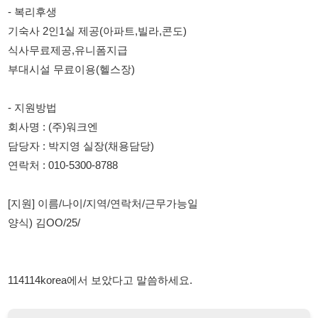
- 지원방법
회사명 : (주)워크엔
담당자 : 박지영 실장(채용담당)
연락처 : 010-5300-8788
[지원] 이름/나이/지역/연락처/근무가능일
양식) 김OO/25/
114114korea에서 보았다고 말씀하세요.
채용 담당자 정보 열람 시 주의사항
채용 담당자의 개인정보(이름, 연락처)는 "개인정보 보호법" 제15조
및 제17조에 따라 채용 및 취업의 목적을 위해 제공된 정보입니다.
이를 채용 및 취업 이외의 목적으로 무단 사용, 복제, 배포, 또는 제3
자에게 제공할 경우 "개인정보 보호법" 제70조에 의거하여
10년 이
하의 징역 또는 1억원 이하의 벌금
에 처할 수 있음을 엄중히 경고합
니다.