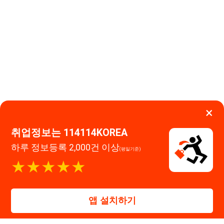
이용약관
개인정보처리방침
임금체불사업주
하루 정보등록 2,000건 이상
(평일기준)
고객센터 문의 남기기
★★★★★
114114구인구직 주식회사
앱 설치하기
대표자 : 장정훈
사업자등록번호 : 440-86-03247
주소 : 인천광역시 연수구 인천타워대로 301, B동 809호
이메일 : 114114korea@naver.com
직업정보제공사업 신고번호 : J1514020250001
통신판매업 신고번호 : 2026-인천연수구-1607
© 114114구인구직. All rights reserved.