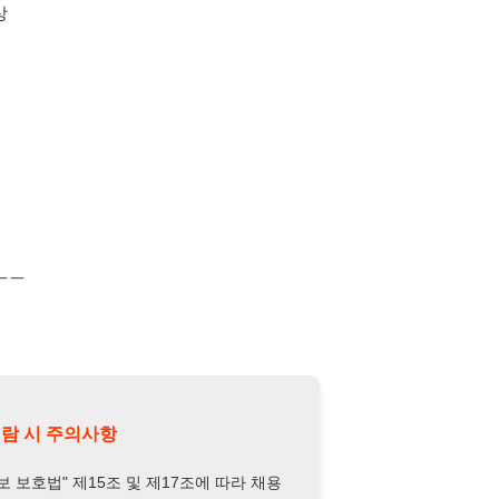
의사항
제15조 및 제17조에 따라 채용
또는 제3자에게 제공할 경우 "개인
억원 이하의 벌금
에 처할 수 있음을
담당자 정보 열람하기