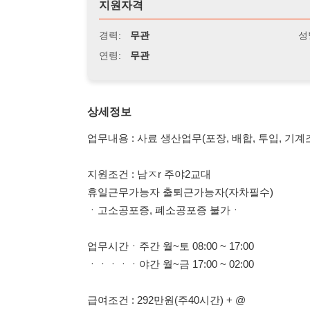
연령:
무관
상세정보
업무내용 : 사료 생산업무(포장, 배합, 투입, 기계조작, 청소 
지원조건 : 남ㅈr 주야2교대
휴일근무가능자 출퇴근가능자(자차필수)
ㆍ고소공포증, 폐소공포증 불가ㆍ
업무시간ㆍ주간 월~토 08:00 ~ 17:00
ㆍㆍㆍㆍㆍ야간 월~금 17:00 ~ 02:00
급여조건 : 292만원(주40시간) + @
-주야2교대(특근16H, 심야40H) = 월 338만원 이상
복리후생 : 4대보험 연차 퇴직금 건강검진 근무복
식사 간식 등