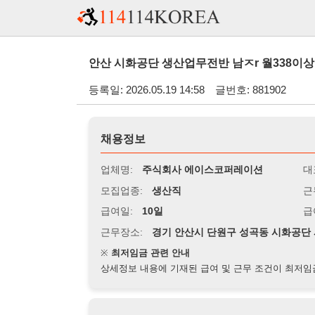
안산 시화공단 생산업무전반 남ㅈr 월338이상 주야2교대 
등록일: 2026.05.19 14:58
글번호: 881902
채용정보
업체명:
주식회사 에이스코퍼레이션
대표자명:
모집업종:
생산직
근무시간:
0
급여일:
10일
급여조건:
월
근무장소:
경기 안산시 단원구 성곡동 시화공단 사료공장
※
최저임금 관련 안내
상세정보 내용에 기재된 급여 및 근무 조건이 최저임금에 미달할 
지원자격
경력:
무관
성별:
무관