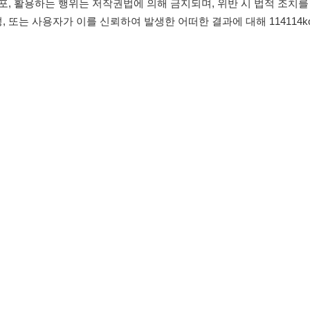
침
임금체불사업주
유튜브
인