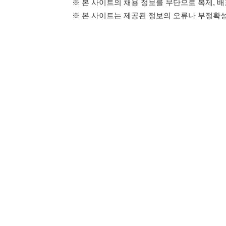
114114구인구직 주식회사
이용약관
개인정보처리방
대표자 : 장정훈
사업자등록번호 : 440-86-03247
주소 : 인천광역시 연수구 인천타워대로 301, B동 809호
이메일 : 114114korea@naver.com