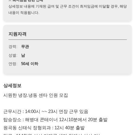
지원자격
경력:
무관
성별:
남
연령:
50세 이하
상세정보
시원한 냉장.냉동 센타 인원 모집
근무시간 : 14:00시 ~~ 23시 연장 근무 있음
탑승장소 : 해병대 콘테이너 12시10분에서 20분 출발
원곡동 신태식 정형외과 : 12시 40분 출발
일급 : 114천원 식사 미제공 센타 앞에서 식사 가능
근무일시 : 월요일부터 ~~ 토요일까지 6일근무
6일 만근시 : 만근수당 3만원 지급
주중 빨간날 : 특근비 5만원