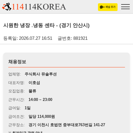
시원한 냉장 .냉동 센타 - (경기 안산시)
등록일: 2026.07.27 16:51
글번호: 881921
채용정보
업체명:
주식회사 뮤솔루션
대표자명:
이호섭
모집업종:
물류
근무시간:
14:00 ~ 23:00
급여일:
1일
급여조건:
일당 114,000원
근무장소:
경기 이천시 호법면 중부대로763번길 141-27
※
최저임금 관련 안내
상세정보 내용에 기재된 급여 및 근무 조건이 최저임금에 미달할 경우, 해당
내용이 적용됩니다.