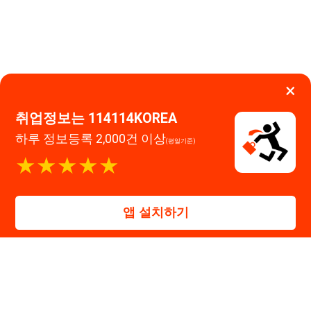
★★★★★
고객센터 문의 남기기
앱 설치하기
114114구인구직 주식회사
대표자 : 장정훈
사업자등록번호 : 440-86-03247
주소 : 인천광역시 연수구 인천타워대로 301, B동 809호
이메일 : 114114korea@naver.com
직업정보제공사업 신고번호 : J1514020250001
통신판매업 신고번호 : 2026-인천연수구-1607
© 114114구인구직. All rights reserved.