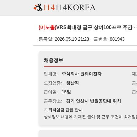
(미노출)
VRS확대경 급구 상여100프로 주간 - (경기 안
등록일: 2026.05.19 21:23
글번호: 881943
채용정보
업체명:
주식회사 원웨이전자
대표자명:
모집업종:
생산직
근무시간:
0
급여일:
15일
급여조건:
시
근무장소:
경기 안산시 반월공단내 위치
※
최저임금 관련 안내
상세정보 내용에 기재된 급여 및 근무 조건이 최저임금에 미달할 
지원자격
경력:
무관
성별:
여