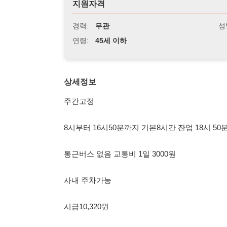
연령:
45세 이하
상세정보
주간고정
8시부터 16시50분까지 기본8시간 잔업 18시 50분까지 2시
통근버스 없음 교통비 1일 3000원
사내 주차가능
시급10,320원
상여 100프로
연차 주차 수당
퇴직금 1년마다지급