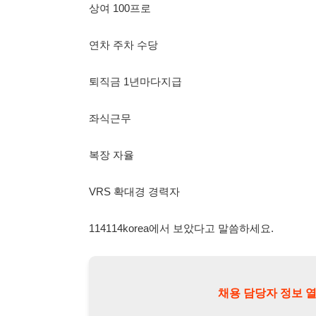
좌식근무
복장 자율
VRS 확대경 경력자
114114korea에서 보았다고 말씀하세요.
채용 담당자 정보 열람 시 주
채용 담당자의 개인정보(이름, 연락처)는 "개인정보 보호법" 
및 취업의 목적을 위해 제공된 정보입니다.
이를 채용 및 취업 이외의 목적으로 무단 사용, 복제, 배포, 
정보 보호법" 제70조에 의거하여
10년 이하의 징역 또는 1
엄중히 경고합니다.
개인정보보호법 상세보기
채용