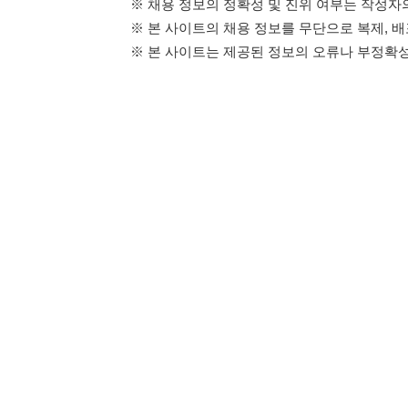
114114구인구직 주식회사
이용약관
개인정보처리방
대표자 : 장정훈
사업자등록번호 : 440-86-03247
주소 : 인천광역시 연수구 인천타워대로 301, B동 809호