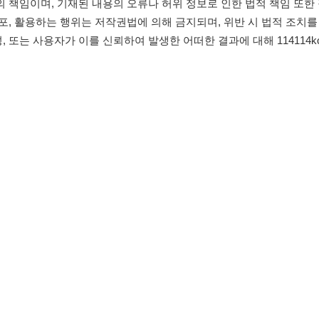
침
임금체불사업주
유튜브
인