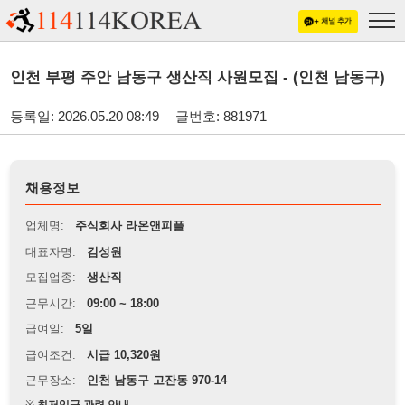
인천 부평 주안 남동구 생산직 사원모집 - (인천 남동구)
등록일: 2026.05.20 08:49
글번호: 881971
채용정보
업체명:
주식회사 라온앤피플
대표자명:
김성원
모집업종:
생산직
근무시간:
09:00 ~ 18:00
급여일:
5일
급여조건:
시급 10,320원
근무장소:
인천 남동구 고잔동 970-14
※
최저임금 관련 안내
상세정보 내용에 기재된 급여 및 근무 조건이 최저임금에 미달할 경우, 해당
내용이 적용됩니다.