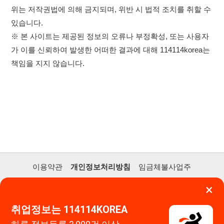
×
고객센터 문의 남기기
취업정보는 114114KOREA
114114구인구직 주식회사
하루 정보등록 2,000건 이상
(평일기준)
★★★★★
대표자 : 장정훈
사업자등록번호 : 440-86-03247
주소 : 인천광역시 연수구 인천타워대로 301, B동 809호
앱 설치하기
이메일 : 114114korea@naver.com
직업정보제공사업 신고번호 : J1514020250001
통신판매업 신고번호 : 2026-인천연수구-1607
© 114114구인구직. All rights reserved.