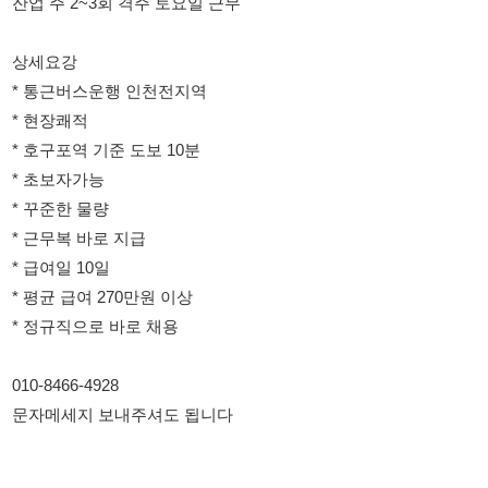
* 현장쾌적
* 호구포역 기준 도보 10분
* 초보자가능
* 꾸준한 물량
* 근무복 바로 지급
* 급여일 10일
* 평균 급여 270만원 이상
* 정규직으로 바로 채용
010-8466-4928
문자메세지 보내주셔도 됩니다
모집부분
(남동공단) PCB 생산 방진복 안입는 부서
호구포역 도보10분
08:00~19:00