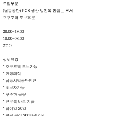
19:00~08:00
2교대
상세요강
* 호구포역 도보가능
* 현장쾌적
* 남동시범공단인근
* 초보자가능
* 꾸준한 물량
* 근무복 바로 지급
* 급여일 20일
* 평균 급여 300만원 이상
* 통근버스 운행
010-8466-4928
문자메세지 보내주셔도 됩니다