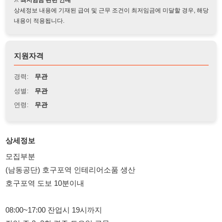
지원자격
경력:
무관
성별:
무관
연령:
무관
상세정보
모집부분
(남동공단) 호구포역 인테리어소품 생산
호구포역 도보 10분이내
08:00~17:00 잔업시 19시까지
잔업 주 2~3회 격주 토요일 근무
상세요강
* 통근버스운행 인천전지역