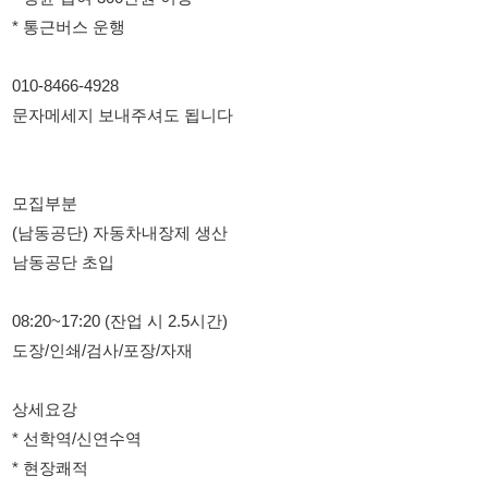
모집부분
(남동공단) 자동차내장제 생산
남동공단 초입
08:20~17:20 (잔업 시 2.5시간)
도장/인쇄/검사/포장/자재
상세요강
* 선학역/신연수역
* 현장쾌적
* 단순 포장,검사,사상,세척
* 현대/기아 자동차 플라스틱 내장제
* 꾸준한 물량
* 부서에 따라 작업복 지급
* 급여일 15일
* 3개월이후 시급인상
* 평균 급여 300만원 이상