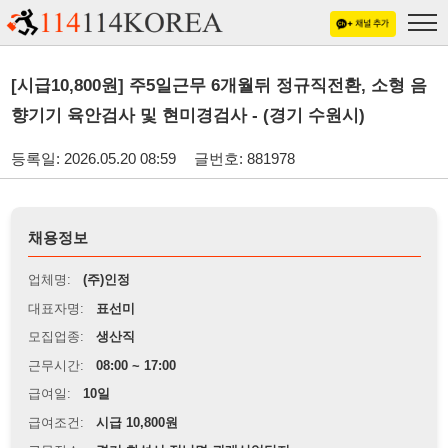
[시급10,800원] 주5일근무 6개월뒤 정규직전환, 소형 음
향기기 육안검사 및 현미경검사 - (경기 수원시)
등록일: 2026.05.20 08:59
글번호: 881978
채용정보
업체명:
(주)인정
대표자명:
표선미
모집업종:
생산직
근무시간:
08:00 ~ 17:00
급여일:
10일
급여조건:
시급 10,800원
근무장소:
경기 화성시 정남면 귀래산업단지
※
최저임금 관련 안내