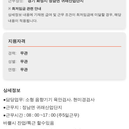
상세정보 내용에 기재된 급여 및 근무 조건이 최저임금에 미달할 경우, 해당
내용이 적용됩니다.
지원자격
경력:
무관
성별:
무관
연령:
무관
상세정보
●담당업무: 소형 음향기기 육안검사. 현미경검사
●근무지 : 정남면 귀래산업단지
●근무시간 : 08 : 00 ~17 : 00 (주5일근무)
바쁠시 잔업/특근 할수있음
●급 여: 시급 10,800원 / 월 210~ 230 만원
●지원자격: 50세 미만 여성,외국인가능
●주휴수당/연차수당/퇴직금
● 자차출근가능, 대중교통 출근시 환승해야함