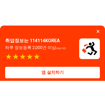
이용약관
개인정보처리방침
임금체불사업주
★★★★★
고객센터 문의 남기기
앱 설치하기
114114구인구직 주식회사
대표자 : 장정훈
사업자등록번호 : 440-86-03247
주소 : 인천광역시 연수구 인천타워대로 301, B동 809호
이메일 : 114114korea@naver.com
직업정보제공사업 신고번호 : J1514020250001
통신판매업 신고번호 : 2026-인천연수구-1607
© 114114구인구직. All rights reserved.