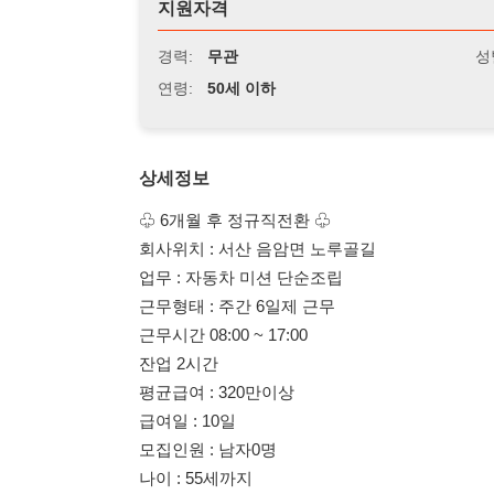
연령:
50세 이하
상세정보
♧ 6개월 후 정규직전환 ♧
회사위치 : 서산 음암면 노루골길
업무 : 자동차 미션 단순조립
근무형태 : 주간 6일제 근무
근무시간 08:00 ~ 17:00
잔업 2시간
평균급여 : 320만이상
급여일 : 10일
모집인원 : 남자0명
나이 : 55세까지
복장 : 상의 / 안전화지급
식사 : 3식제공
만근수당 : 10만원
자차시 유류비10만지원
서산 / 해미지역 통근버스운행