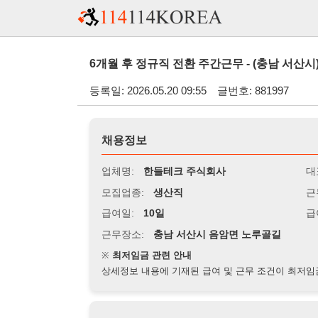
6개월 후 정규직 전환 주간근무 - (충남 서산시)
등록일: 2026.05.20 09:55
글번호: 881997
채용정보
업체명:
한들테크 주식회사
대표자명:
모집업종:
생산직
근무시간:
0
급여일:
10일
급여조건:
시
근무장소:
충남 서산시 음암면 노루골길
※
최저임금 관련 안내
상세정보 내용에 기재된 급여 및 근무 조건이 최저임금에 미달할 
지원자격
경력:
무관
성별:
남