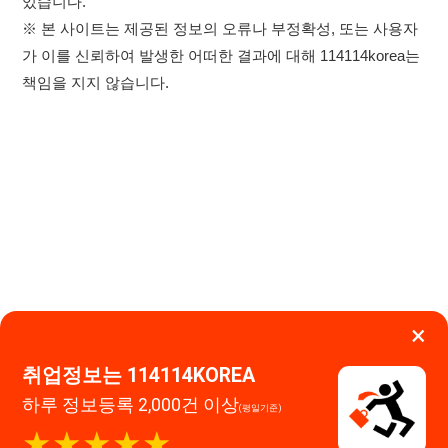
×
취업정보는 114114KOREA
하루 정보등록 2,000건 이상
(평일기준)
★★★★★
이용약관
개인정보처리방침
임금체불사업주
고객센터 문의 남기기
앱 설치하기
114114구인구직 주식회사
대표자 : 장정훈
사업자등록번호 : 440-86-03247
주소 : 인천광역시 연수구 인천타워대로 301, B동 809호