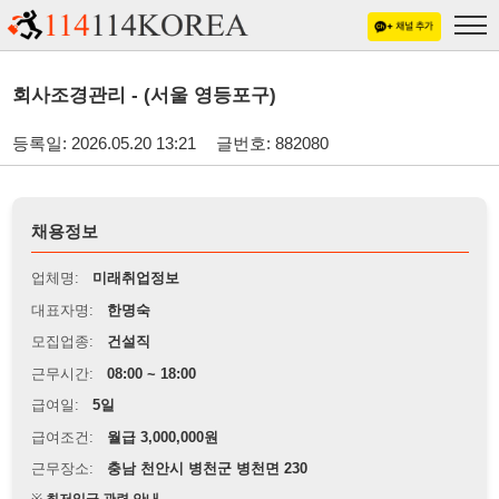
회사조경관리 - (서울 영등포구)
등록일: 2026.05.20 13:21
글번호: 882080
채용정보
업체명:
미래취업정보
대표자명:
한명숙
모집업종:
건설직
근무시간:
08:00 ~ 18:00
급여일:
5일
급여조건:
월급 3,000,000원
근무장소:
충남 천안시 병천군 병천면 230
※
최저임금 관련 안내
상세정보 내용에 기재된 급여 및 근무 조건이 최저임금에 미달할 경우, 해당
내용이 적용됩니다.