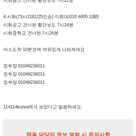
정부장 01048236011
정부장 01048236011
정부장 01048236011
114114korea에서 보았다고 말씀하세요.
채용 담당자 정보 열람 시 주의사항
채용 담당자의 개인정보(이름, 연락처)는 "개인정보 보호법" 제15조
및 제17조에 따라 채용 및 취업의 목적을 위해 제공된 정보입니다.
이를 채용 및 취업 이외의 목적으로 무단 사용, 복제, 배포, 또는 제3
자에게 제공할 경우 "개인정보 보호법" 제70조에 의거하여
10년 이
하의 징역 또는 1억원 이하의 벌금
에 처할 수 있음을 엄중히 경고합
니다.
개인정보보호법
채용담당자
상세 보기
정보 열람하기