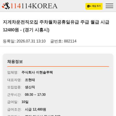
지게차운전직모집 주차월차공휴일유급 주급 월급 시급
12480원 - (경기 시흥시)
등록일: 2026.07.31 13:10
글번호: 882114
채용정보
업체명:
주식회사 이현솔루텍
대표자명:
조현태
모집업종:
생산직
근무시간:
08:30 ~ 17:30
급여일:
10일
급여조건:
시급 12,480원
근무장소:
경기 안산시 원시로 248
※
최저임금 관련 안내