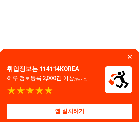
앱 설치하기
대표자 : 장정훈
사업자등록번호 : 440-86-03247
주소 : 인천광역시 연수구 인천타워대로 301, B동 809호
이메일 : 114114korea@naver.com
직업정보제공사업 신고번호 : J1514020250001
통신판매업 신고번호 : 2026-인천연수구-1607
© 114114구인구직. All rights reserved.