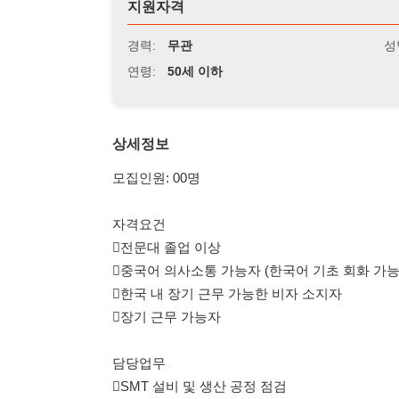
연령:
50세 이하
상세정보
모집인원: 00명
자격요건
전문대 졸업 이상
중국어 의사소통 가능자 (한국어 기초 회화 가능자)
한국 내 장기 근무 가능한 비자 소지자
장기 근무 가능자
담당업무
SMT 설비 및 생산 공정 점검
생산 과정에서 발생한 설비 및 공정 이상 대응
라인 체인지(Line Change) 및 초도품 확인
AOI / SPI 프로그램 셋업 및 조정
설비 유지보수 및 예방 점검
생산 불량 분석 및 개선 대응