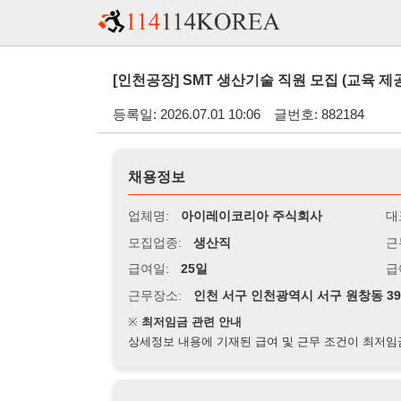
[인천공장] SMT 생산기술 직원 모집 (교육 제공 / 경력 무관
등록일: 2026.07.01 10:06
글번호: 882184
채용정보
업체명:
아이레이코리아 주식회사
대표자명:
모집업종:
생산직
근무시간:
0
급여일:
25일
급여조건:
근무장소:
인천 서구 인천광역시 서구 원창동 394-27
※
최저임금 관련 안내
상세정보 내용에 기재된 급여 및 근무 조건이 최저임금에 미달할 
지원자격
경력:
무관
성별:
무관