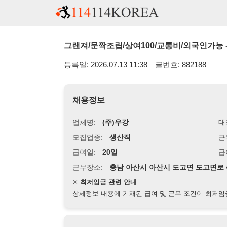
그랜져/문짝조립/상여100/교통비/외국인가능 - (충남 아
등록일: 2026.07.13 11:38
글번호: 882188
채용정보
업체명:
(주)우강
대표자명:
모집업종:
생산직
근무시간:
0
급여일:
20일
급여조건:
시
근무장소:
충남 아산시 아산시 도고면 도고면로 48-12
※
최저임금 관련 안내
상세정보 내용에 기재된 급여 및 근무 조건이 최저임금에 미달할 
지원자격
경력:
무관
성별:
무관