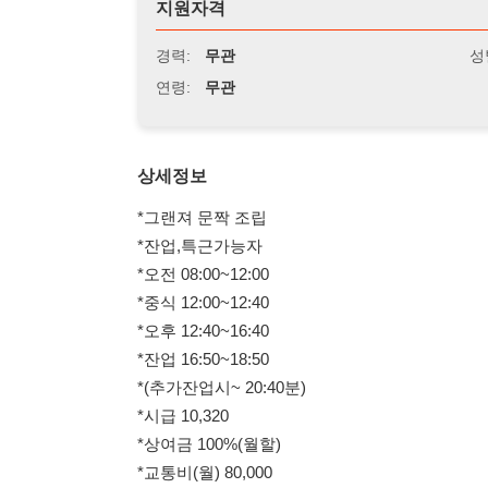
연령:
무관
상세정보
*그랜져 문짝 조립
*잔업,특근가능자
*오전 08:00~12:00
*중식 12:00~12:40
*오후 12:40~16:40
*잔업 16:50~18:50
*(추가잔업시~ 20:40분)
*시급 10,320
*상여금 100%(월할)
*교통비(월) 80,000
*급여일자 20일
*주휴수당,연차수당,퇴직금 지급
114114korea에서 보았다고 말씀하세요.