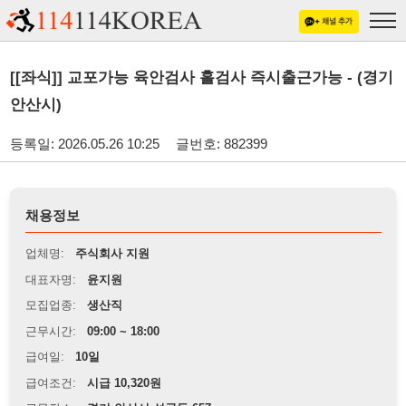
[[좌식]] 교포가능 육안검사 홀검사 즉시출근가능 - (경기
안산시)
등록일: 2026.05.26 10:25
글번호: 882399
채용정보
업체명:
주식회사 지원
대표자명:
윤지원
모집업종:
생산직
근무시간:
09:00 ~ 18:00
급여일:
10일
급여조건:
시급 10,320원
근무장소:
경기 안산시 성곡동 657
※
최저임금 관련 안내