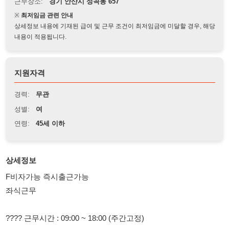
상세정보 내용에 기재된 급여 및 근무 조건이 최저임금에 미달할 경우, 해당
내용이 적용됩니다.
지원자격
경력:
무관
성별:
여
연령:
45세 이하
상세정보
F비자가능 즉시출근가능
좌식근무
???? 근무시간 : 09:00 ~ 18:00 (주간고정)
???? 주업무 : 육안검사 / 홀검사 *경력자 우대
???? 성곡동. 쿠팡물류센터 인근. *통근 없으므로 직출 가능자