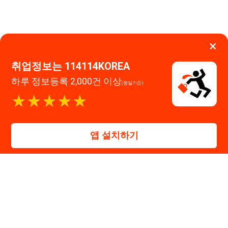
대표자 : 장정훈
사업자등록번호 : 440-86-03247
주소 : 인천광역시 연수구 인천타워대로 301, B동 809호
이메일 : 114114korea@naver.com
직업정보제공사업 신고번호 : J1514020250001
통신판매업 신고번호 : 2026-인천연수구-1607
© 114114구인구직. All rights reserved.