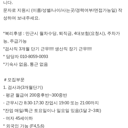
*복리후생 : 만근시 월차수당, 퇴직금, 4대보험(요청시), 주차가
능, 주급가능
*검사직 3개월 단기 근무!!!! 생산직 장기 근무!!!!
* 담당자 010-8059-0093
*기숙사 없음, 통근 없음
＃모집부문
1. 검사과(3개월단기)
- 평균 월급여 200중후반~300중반
- 근무시간 8:30-17:30 잔업시 19:00 또는 21:00까지
*잔업 매일/특근 토요일이나 일요일 있음(1달 2~3회)
- 여자 45세이하
* 외국인 가능 (F4,5,6)
* 시력좋으신분.잔업/특근가능자.단순작업
* 텃새X, 좌식(앉아서)근무
2. 생산(장기 근무)
- 업무 : 프레스 설비 조작(고무성형)