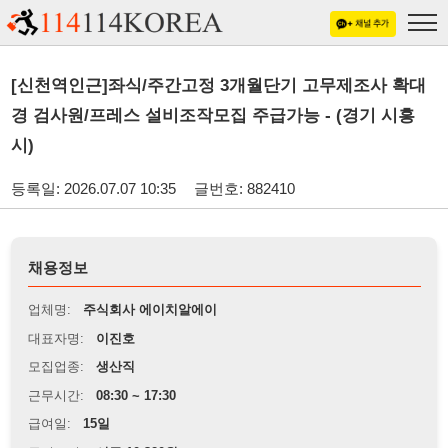
[신천역인근]좌식/주간고정 3개월단기 고무제조사 확대
경 검사원/프레스 설비조작모집 주급가능 - (경기 시흥
시)
등록일: 2026.07.07 10:35
글번호: 882410
채용정보
업체명:
주식회사 에이치알에이
대표자명:
이진호
모집업종:
생산직
근무시간:
08:30 ~ 17:30
급여일:
15일
급여조건:
시급 10,320원
근무장소:
경기 시흥시 신천역 인근 도보 10분내 거리