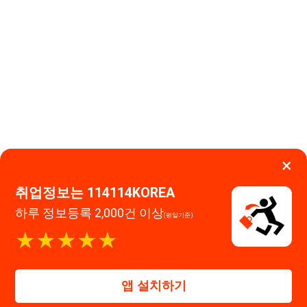
×
취업정보는 114114KOREA
하루 정보등록 2,000건 이상
(평일기준)
이용약관
개인정보처리방침
임금체불사업주
★★★★★
고객센터 문의 남기기
114114구인구직 주식회사
앱 설치하기
대표자 : 장정훈
사업자등록번호 : 440-86-03247
주소 : 인천광역시 연수구 인천타워대로 301, B동 809호
이메일 : 114114korea@naver.com
직업정보제공사업 신고번호 : J1514020250001
통신판매업 신고번호 : 2026-인천연수구-1607
© 114114구인구직. All rights reserved.