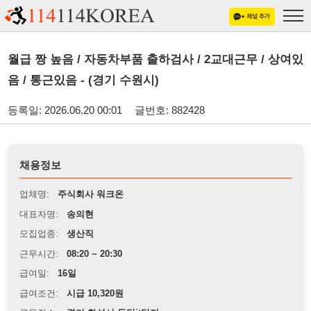
월급 짱 높음 / 자동차부품 출하검사 / 2교대근무 / 상여있
음 / 통근있음 - (경기 수원시)
등록일: 2026.06.20 00:01
글번호: 882428
채용정보
업체명:
주식회사 워크온
대표자명:
송의현
모집업종:
생산직
근무시간:
08:20 ~ 20:30
급여일:
16일
급여조건:
시급 10,320원
근무장소:
경기 화성시 동탄it단지
※
최저임금 관련 안내