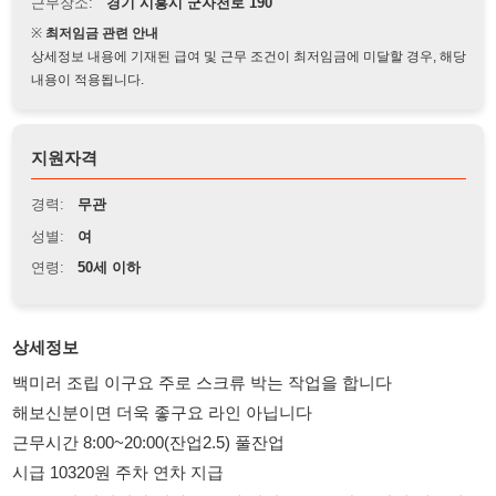
상세정보 내용에 기재된 급여 및 근무 조건이 최저임금에 미달할 경우, 해당
내용이 적용됩니다.
지원자격
경력:
무관
성별:
여
연령:
50세 이하
상세정보
백미러 조립 이구요 주로 스크류 박는 작업을 합니다
해보신분이면 더욱 좋구요 라인 아닙니다
근무시간 8:00~20:00(잔업2.5) 풀잔업
시급 10320원 주차 연차 지급
요구조건:합법비자 여자분 50세 미만 스크류 박는 작업 해보신분
이면 더욱 좋구요 초보라도 배워서 하실분도 됩니다 안산 시화 통
근차량 있음
연락처 010-2355-6190