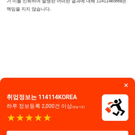
×
취업정보는 114114KOREA
하루 정보등록 2,000건 이상
(평일기준)
이용약관
개인정보처리방침
임금체불사업주
★★★★★
고객센터 문의 남기기
114114구인구직 주식회사
앱 설치하기
대표자 : 장정훈
사업자등록번호 : 440-86-03247
주소 : 인천광역시 연수구 인천타워대로 301, B동 809호
이메일 : 114114korea@naver.com
직업정보제공사업 신고번호 : J1514020250001
통신판매업 신고번호 : 2026-인천연수구-1607
© 114114구인구직. All rights reserved.