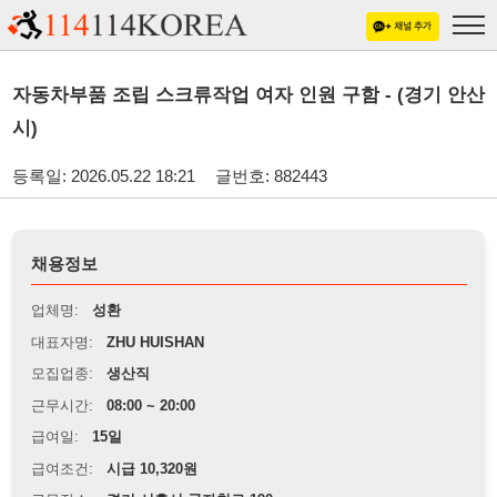
자동차부품 조립 스크류작업 여자 인원 구함 - (경기 안산
시)
등록일: 2026.05.22 18:21
글번호: 882443
채용정보
업체명:
성환
대표자명:
ZHU HUISHAN
모집업종:
생산직
근무시간:
08:00 ~ 20:00
급여일:
15일
급여조건:
시급 10,320원
근무장소:
경기 시흥시 군자천로 190
※
최저임금 관련 안내