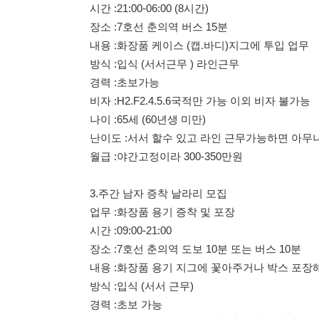
비자 :H2.F2.4.5.6국적만 가능 이외 비자 불가능
나이 :65세 (60년생 미만)
난이도 :서서 할수 있고 라인 근무가능하면 아무나 가능
월급 :야간고정이라 300-350만원
3.주간 남자 증착 날라리 모집
업무 :화장품 용기 증착 및 포장
시간 :09:00-21:00
장소 :7호선 춘의역 도보 10분 또는 버스 10분
내용 :화장품 용기 지그에 꽃아주거나 박스 포장해서 운반
방식 :입식 (서서 근무)
경력 :초보 가능
비자 :H2.F2.F4.F5.F6 국적만 가능 이외 비자 불가능
나이 :남자 50세 (75년생 미만)
난이도 :힘좀 쓸수 있는 남자
월급 :330만원 이상
4.주간 여자 2교대 및 주간 검사
업무 :화장품 용기 자동사출 주간 야간 2교대
시간 :사출 :08;30-19:30/19:30-08:30 (1주2교대)