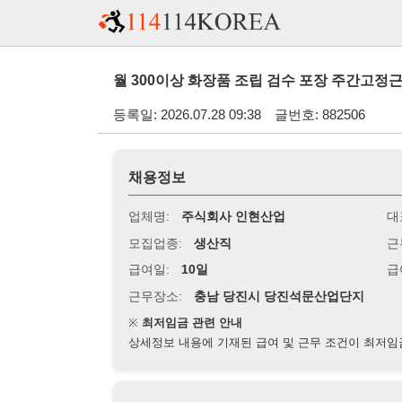
월 300이상 화장품 조립 검수 포장 주간고정근무 초보 및
등록일: 2026.07.28 09:38
글번호: 882506
채용정보
업체명:
주식회사 인현산업
대표자명:
모집업종:
생산직
근무시간:
0
급여일:
10일
급여조건:
시
근무장소:
충남 당진시 당진석문산업단지
※
최저임금 관련 안내
상세정보 내용에 기재된 급여 및 근무 조건이 최저임금에 미달할 
지원자격
경력:
무관
성별:
무관