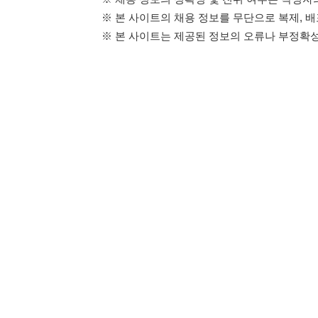
114114구인구직 주식회사
이용약관
개인정보처리방
대표자 : 장정훈
사업자등록번호 : 440-86-03247
주소 : 인천광역시 연수구 인천타워대로 301, B동 809호
이메일 : 114114korea@naver.com