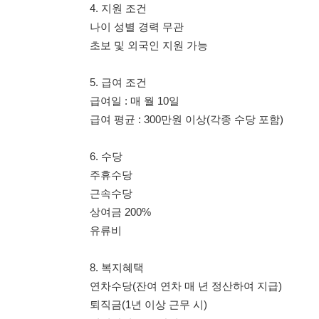
급여일 : 매 월 10일
급여 평균 : 300만원 이상(각종 수당 포함)
6. 수당
주휴수당
근속수당
상여금 200%
유류비
8. 복지혜택
연차수당(잔여 연차 매 년 정산하여 지급)
퇴직금(1년 이상 근무 시)
명절상여금 50만원
입사지원금 20만원
2인1실 기숙사 제공
통근버스 운영
카페테리아 운영
사내식당 구비
넓은 주차장 보유
가불 가용 가능