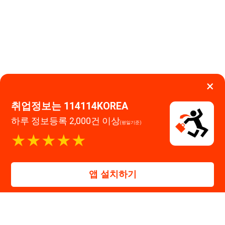
★★★★★
114114구인구직 주식회사
앱 설치하기
대표자 : 장정훈
사업자등록번호 : 440-86-03247
주소 : 인천광역시 연수구 인천타워대로 301, B동 809호
이메일 : 114114korea@naver.com
직업정보제공사업 신고번호 : J1514020250001
통신판매업 신고번호 : 2026-인천연수구-1607
© 114114구인구직. All rights reserved.