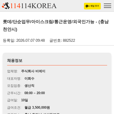
롯데/단순업무/아이스크림/통근운영/외국인가능 - (충남
천안시)
등록일: 2026.07.07 09:48
글번호: 882522
채용정보
업체명:
주식회사 비에이
대표자명:
이희수
모집업종:
생산직
근무시간:
08:00 ~ 20:00
급여일:
10일
급여조건:
월급 3,500,000원
근무장소:
충남 천안시 성성동부근
※
최저임금 관련 안내