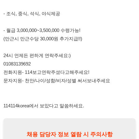
24시 언제든 편하게 연락주세요:)
01083139692
전화지원- 114보고연락주셨다고해주세요!
문자지원- 천안/나이/성함/비자/성별 써서보내주세요
114114korea에서 보았다고 말씀하세요.
채용 담당자 정보 열람 시 주의사항
채용 담당자의 개인정보(이름, 연락처)는 "개인정보 보호법" 제15조
및 제17조에 따라 채용 및 취업의 목적을 위해 제공된 정보입니다.
이를 채용 및 취업 이외의 목적으로 무단 사용, 복제, 배포, 또는 제3
자에게 제공할 경우 "개인정보 보호법" 제70조에 의거하여
10년 이
하의 징역 또는 1억원 이하의 벌금
에 처할 수 있음을 엄중히 경고합
니다.