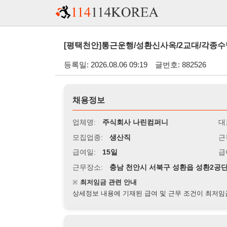
[평택천안]통근운행/성환신사옥/2교대/각종수당/챠량액정
등록일: 2026.08.06 09:19
글번호: 882526
채용정보
업체명:
주식회사 나린컴퍼니
대표자명:
모집업종:
생산직
근무시간:
0
급여일:
15일
급여조건:
시
근무장소:
충남 천안시 서북구 성환읍 성환2공단 복모리
※
최저임금 관련 안내
상세정보 내용에 기재된 급여 및 근무 조건이 최저임금에 미달할 
지원자격
경력:
무관
성별:
무관