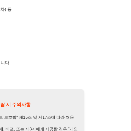
의사항
제15조 및 제17조에 따라 채용
또는 제3자에게 제공할 경우 "개인
억원 이하의 벌금
에 처할 수 있음을
담당자 정보 열람하기
-2798-0730