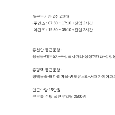
@천안 통근운행 :
쌍용동-대우5차-구상골사거리-성정현대@-성정동토마토의
@평택 통근운행 :
평택용죽-배다리마을-반도유보라-서재자이아파트-법원검
만근수당 15만원
근무복 수당 실근무일당 2500원
女(42세 이하)- 외관검사/수입검사/기능검사 등
男(35세 이하)-부서별 물류/설비op/자재물류(지게차) 등
방진복 착용 가능자/입식근무가능자/
연관업무 경험자/ 초보가능
지원문의 : 010-2798-0730