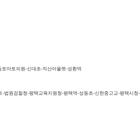
원-신대초-직산아울렛-성환역
찰청-평택교육지원청-평택역-성동초-신한중고교-평택시청-천안흥타령쌀가공