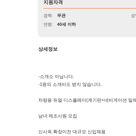
연령:
40세 이하
상세정보
-소개소 아닙니다.
-1원의 소개비도 받지 않습니다.
차량용 듀얼 디스플레이(계기판+네비게이션 일체형)
남녀 제조사원 모집
신사옥 확장이전 대규모 신입채용
※근무시간 2주 2교대
-주간조 : 07:50 ~ 17:10 +잔업 2시간
-야간조 : 19:50 ~ 05:10 +잔업 2시간