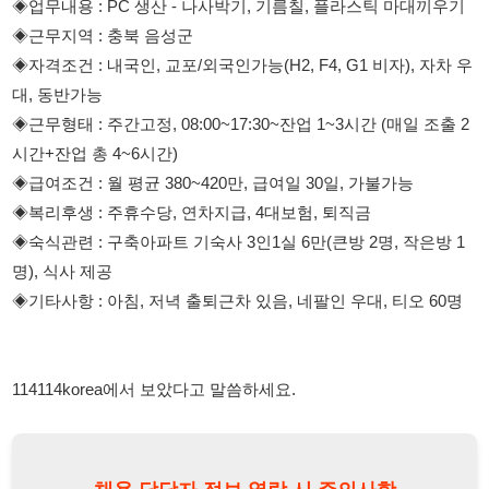
◈근무형태 : 주간고정, 08:00~17:30~잔업 1~3시간 (매일 조출 2
시간+잔업 총 4~6시간)
◈급여조건 : 월 평균 380~420만, 급여일 30일, 가불가능
◈복리후생 : 주휴수당, 연차지급, 4대보험, 퇴직금
◈숙식관련 : 구축아파트 기숙사 3인1실 6만(큰방 2명, 작은방 1
명), 식사 제공
◈기타사항 : 아침, 저녁 출퇴근차 있음, 네팔인 우대, 티오 60명​​​​​​​
114114korea에서 보았다고 말씀하세요.
채용 담당자 정보 열람 시 주의사항
채용 담당자의 개인정보(이름, 연락처)는 "개인정보 보호법" 제15조
및 제17조에 따라 채용 및 취업의 목적을 위해 제공된 정보입니다.
이를 채용 및 취업 이외의 목적으로 무단 사용, 복제, 배포, 또는 제3
자에게 제공할 경우 "개인정보 보호법" 제70조에 의거하여
10년 이
하의 징역 또는 1억원 이하의 벌금
에 처할 수 있음을 엄중히 경고합