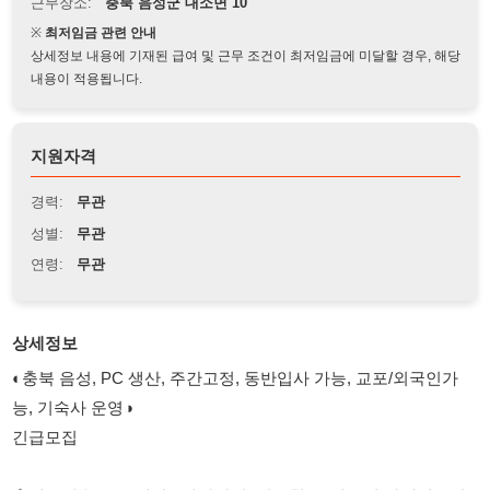
상세정보 내용에 기재된 급여 및 근무 조건이 최저임금에 미달할 경우, 해당
내용이 적용됩니다.
지원자격
경력:
무관
성별:
무관
연령:
무관
상세정보
◐충북 음성, PC 생산, 주간고정, 동반입사 가능, 교포/외국인가
능, 기숙사 운영◑
긴급모집
◈업무내용 : PC 생산 - 나사박기, 기름칠, 플라스틱 마대끼우기
◈근무지역 : 충북 음성군
◈자격조건 : 내국인, 교포/외국인가능(H2, F4, G1 비자), 자차 우
대, 동반가능