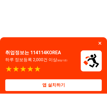
하루 정보등록 2,000건 이상
(평일기준)
이용약관
개인정보처리방침
임금체불사업주
★★★★★
0507-1488-0453
고객센터:
운영시간: 09:00 ~ 18:00 (주말·공휴일 휴무)
114114구인구직 주식회사
앱 설치하기
대표자 : 장정훈
사업자등록번호 : 440-86-03247
주소 : 인천광역시 연수구 인천타워대로 301, B동 809호
이메일 : 114114korea@naver.com
직업정보제공사업 신고번호 : J1514020250001
통신판매업 신고번호 : 2026-인천연수구-1607
© 114114구인구직. All rights reserved.