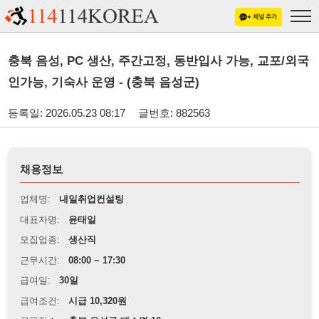
충북 음성, PC 생산, 주간고정, 동반입사 가능, 교포/외국
인가능, 기숙사 운영 - (충북 음성군)
등록일: 2026.05.23 08:17
글번호: 882563
채용정보
업체명:
내일취업컨설팅
대표자명:
윤태일
모집업종:
생산직
근무시간:
08:00 ~ 17:30
급여일:
30일
급여조건:
시급 10,320원
근무장소:
충북 음성군 대소면 10
※
최저임금 관련 안내