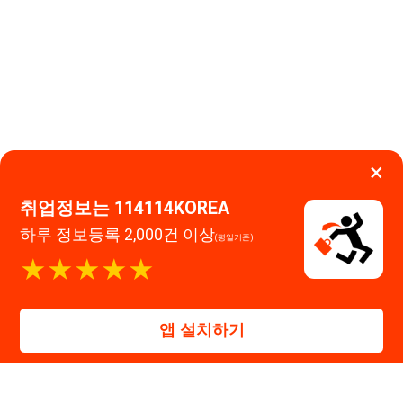
★★★★★
운영시간: 09:00 ~ 18:00 (주말·공휴일 휴무)
114114구인구직 주식회사
앱 설치하기
대표자 : 장정훈
사업자등록번호 : 440-86-03247
주소 : 인천광역시 연수구 인천타워대로 301, B동 809호
이메일 : 114114korea@naver.com
직업정보제공사업 신고번호 : J1514020250001
통신판매업 신고번호 : 2026-인천연수구-1607
© 114114구인구직. All rights reserved.