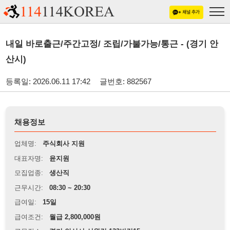
내일 바로출근/주간고정/ 조립/가불가능/통근 - (경기 안
산시)
등록일: 2026.06.11 17:42
글번호: 882567
채용정보
업체명:
주식회사 지원
대표자명:
윤지원
모집업종:
생산직
근무시간:
08:30 ~ 20:30
급여일:
15일
급여조건:
월급 2,800,000원
근무장소:
경기 안산시 신원길 133번길15
※
최저임금 관련 안내