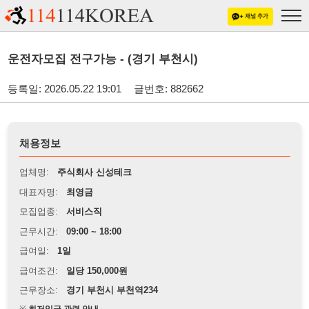
운전자모집 전구가능 - (경기 부천시)
등록일: 2026.05.22 19:01
글번호: 882662
채용정보
업체명:
주식회사 신성테크
대표자명:
최영금
모집업종:
서비스직
근무시간:
09:00 ~ 18:00
급여일:
1일
급여조건:
일당 150,000원
근무장소:
경기 부천시 부천역234
※
최저임금 관련 안내
상세정보 내용에 기재된 급여 및 근무 조건이 최저임금에 미달할 경우, 해당
내용이 적용됩니다.