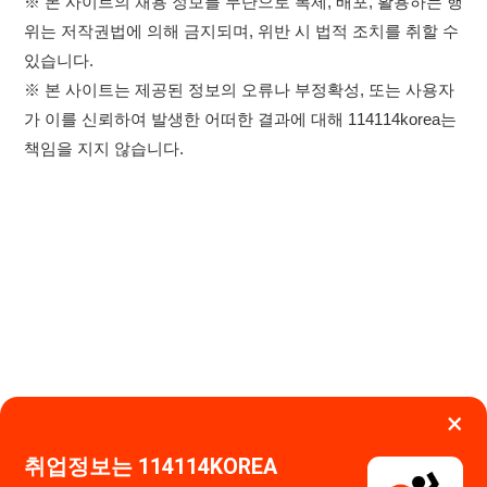
×
취업정보는 114114KOREA
하루 정보등록 2,000건 이상
(평일기준)
★★★★★
이용약관
개인정보처리방침
임금체불사업주
고객센터 문의 남기기
앱 설치하기
114114구인구직 주식회사
대표자 : 장정훈
사업자등록번호 : 440-86-03247