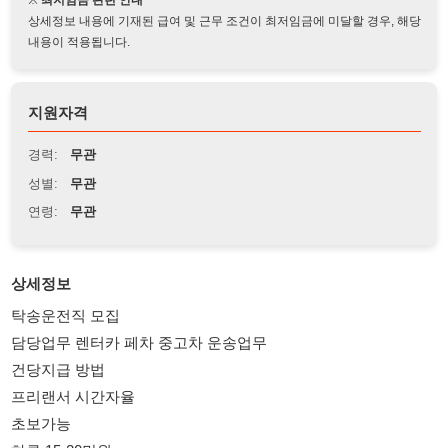
지원자격
경력:
무관
성별:
무관
연령:
무관
상세정보
탁송운전직 모집
담당업무 렌터카 페차 중고차 운송업무
건당지급 방법
프리랜서 시간자율
초보가능
하루 15-20만원
연라처01023236889