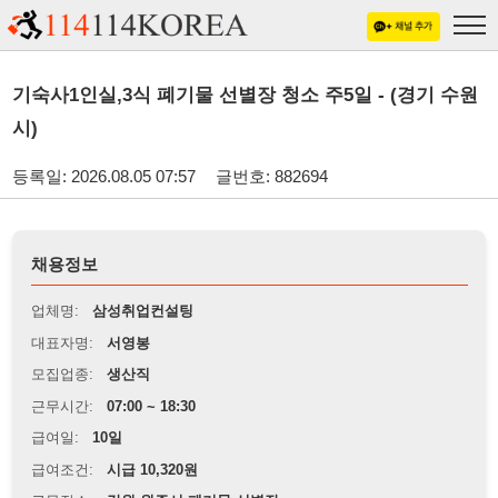
기숙사1인실,3식 폐기물 선별장 청소 주5일 - (경기 수원
시)
등록일: 2026.08.05 07:57
글번호: 882694
채용정보
업체명:
삼성취업컨설팅
대표자명:
서영봉
모집업종:
생산직
근무시간:
07:00 ~ 18:30
급여일:
10일
급여조건:
시급 10,320원
근무장소:
강원 원주시 폐기물 선별장
※
최저임금 관련 안내