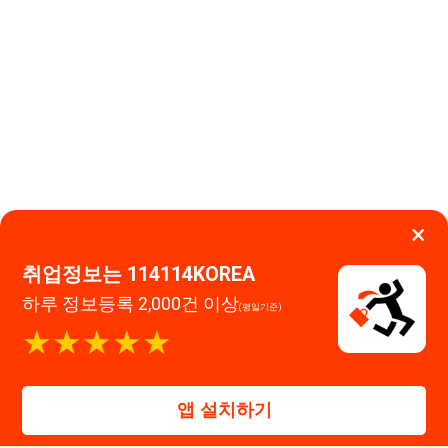
×
취업정보는 114114KOREA
하루 정보등록 2,000건 이상
(평일기준)
이용약관
개인정보처리방침
임금체불사업주
★★★★★
0507-1488-0453
고객센터:
운영시간: 09:00 ~ 18:00 (주말·공휴일 휴무)
114114구인구직 주식회사
앱 설치하기
대표자 : 장정훈
사업자등록번호 : 440-86-03247
주소 : 인천광역시 연수구 인천타워대로 301, B동 809호
이메일 : 114114korea@naver.com
직업정보제공사업 신고번호 : J1514020250001
통신판매업 신고번호 : 2026-인천연수구-1607
© 114114구인구직. All rights reserved.