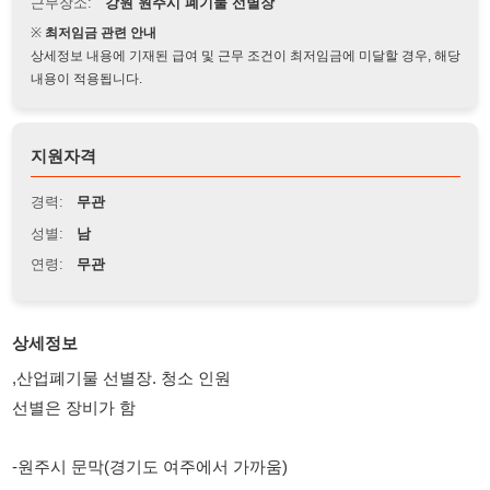
상세정보 내용에 기재된 급여 및 근무 조건이 최저임금에 미달할 경우, 해당
내용이 적용됩니다.
지원자격
경력:
무관
성별:
남
연령:
무관
상세정보
,산업폐기물 선별장. 청소 인원
선별은 장비가 함
-원주시 문막(경기도 여주에서 가까움)
-남1명, 내국인, F4~ 65세
-주5일 07:00~18:30