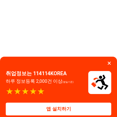
×
취업정보는 114114KOREA
하루 정보등록 2,000건 이상
(평일기준)
이용약관
개인정보처리방침
임금체불사업주
★★★★★
고객센터 문의 남기기
114114구인구직 주식회사
앱 설치하기
대표자 : 장정훈
사업자등록번호 : 440-86-03247
주소 : 인천광역시 연수구 인천타워대로 301, B동 809호
이메일 : 114114korea@naver.com
직업정보제공사업 신고번호 : J1514020250001
통신판매업 신고번호 : 2026-인천연수구-1607
© 114114구인구직. All rights reserved.