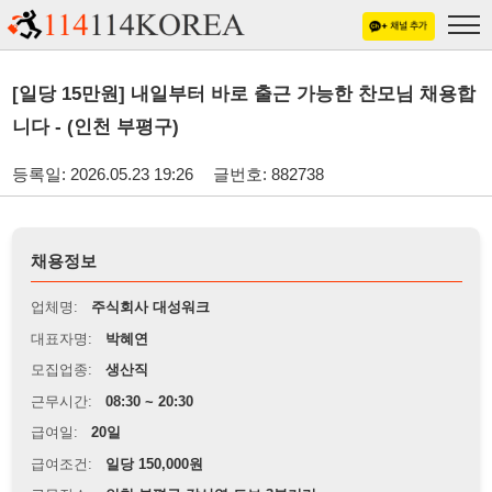
[일당 15만원] 내일부터 바로 출근 가능한 찬모님 채용합
니다 - (인천 부평구)
등록일: 2026.05.23 19:26
글번호: 882738
채용정보
업체명:
주식회사 대성워크
대표자명:
박혜연
모집업종:
생산직
근무시간:
08:30 ~ 20:30
급여일:
20일
급여조건:
일당 150,000원
근무장소:
인천 부평구 갈산역 도보 3분거리
※
최저임금 관련 안내