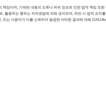
침
임금체불사업주
유튜브
인