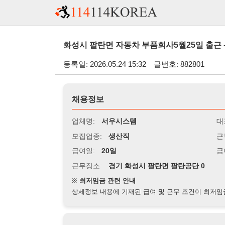
화성시 팔탄면 자동차 부품회사5월25일 출근 - (경기 화
등록일: 2026.05.24 15:32
글번호: 882801
채용정보
업체명:
서우시스템
대표자명:
모집업종:
생산직
근무시간:
0
급여일:
20일
급여조건:
시
근무장소:
경기 화성시 팔탄면 팔탄공단 0
※
최저임금 관련 안내
상세정보 내용에 기재된 급여 및 근무 조건이 최저임금에 미달할 
지원자격
경력:
1년 이상
성별:
무관