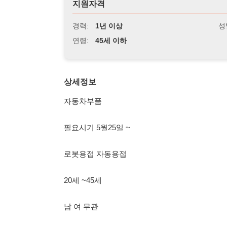
연령:
45세 이하
상세정보
자동차부품
필요시기 5월25일 ~
로봇용접 자동용접
20세 ~45세
남 여 무관
08:00 ~ 20:30
시급 10,320
만근시 주차보너스, 만근시 월차보너스, 만근시 유류비지원