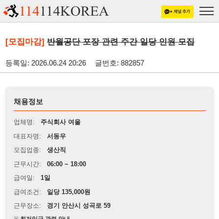
[모집마감]
반월공단 포장 관련 주간 일당 인원 모집
등록일: 2026.06.24 20:26
글번호: 882857
채용정보
업체명:
주식회사 여울
대표자명:
서동우
모집업종:
생산직
근무시간:
06:00 ~ 18:00
급여일:
1일
급여조건:
일당 135,000원
근무장소:
경기 안산시 성곡로 59
※
최저임금 관련 안내
상세정보 내용에 기재된 급여 및 근무 조건이 최저임금에 미달할 경우, 해당
내용이 적용됩니다.