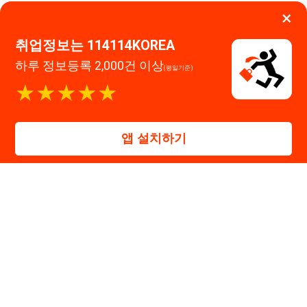
앱 설치하기
고객센터 문의 남기기
114114구인구직 주식회사
대표자 : 장정훈
사업자등록번호 : 440-86-03247
주소 : 인천광역시 연수구 인천타워대로 301, B동 809호
이메일 : 114114korea@naver.com
직업정보제공사업 신고번호 : J1514020250001
통신판매업 신고번호 : 2026-인천연수구-1607
© 114114구인구직. All rights reserved.