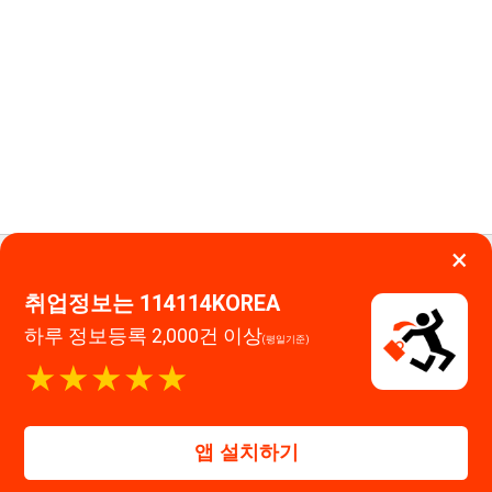
114114구인구직 주식회사
★★★★★
앱 설치하기
대표자 : 장정훈
사업자등록번호 : 440-86-03247
주소 : 인천광역시 연수구 인천타워대로 301, B동 809호
이메일 : 114114korea@naver.com
직업정보제공사업 신고번호 : J1514020250001
통신판매업 신고번호 : 2026-인천연수구-1607
© 114114구인구직. All rights reserved.