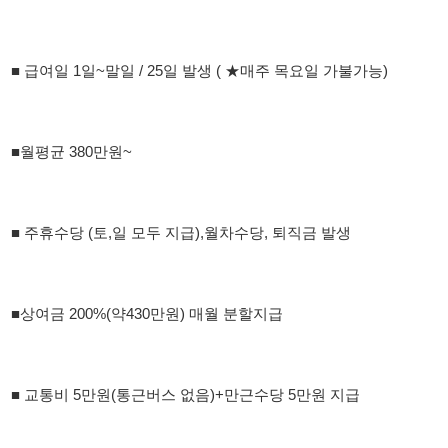
■월평균 380만원~
■ 주휴수당 (토,일 모두 지급),월차수당, 퇴직금 발생
■상여금 200%(약430만원) 매월 분할지급
■ 교통비 5만원(통근버스 없음)+만근수당 5만원 지급
■중식, 석식 제공
■ 직접 출근 가능자 !