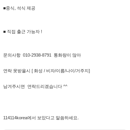
문의사항 010-2938-8791 통화량이 많아
연락 못받을시 [ 화성 / 비자/이름/나이/거주지]
남겨주시면 연락드리겠습니다 ^^
114114korea에서 보았다고 말씀하세요.
채용 담당자 정보 열람 시 주의사항
채용 담당자의 개인정보(이름, 연락처)는 "개인정보 보호법" 제15조
및 제17조에 따라 채용 및 취업의 목적을 위해 제공된 정보입니다.
이를 채용 및 취업 이외의 목적으로 무단 사용, 복제, 배포, 또는 제3
자에게 제공할 경우 "개인정보 보호법" 제70조에 의거하여
10년 이
하의 징역 또는 1억원 이하의 벌금
에 처할 수 있음을 엄중히 경고합
니다.