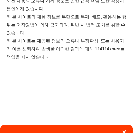
×
취업정보는 114114KOREA
이용약관
개인정보처리방침
임금체불사업주
하루 정보등록 2,000건 이상
(평일기준)
★★★★★
고객센터 문의 남기기
114114구인구직 주식회사
앱 설치하기
대표자 : 장정훈
사업자등록번호 : 440-86-03247
주소 : 인천광역시 연수구 인천타워대로 301, B동 809호