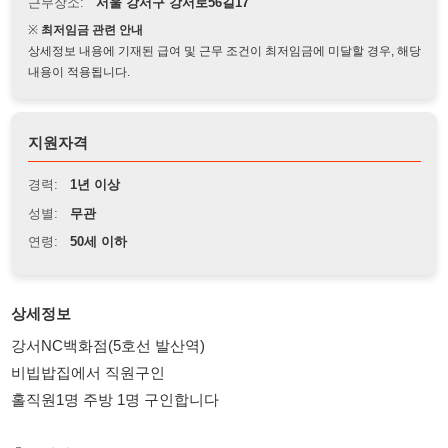
상세정보 내용에 기재된 급여 및 근무 조건이 최저임금에 미달할 경우, 해당
내용이 적용됩니다.
지원자격
경력:
1년 이상
성별:
무관
연령:
50세 이하
상세정보
강서NC백화점(5호선 발산역)
비빕밥집에서 직원구인
홀직원1명 주방 1명 구인합니다
출근시간
홀직원 10:00~ 9:30(점심휴무1:30분)
주방직원 9:00~8:30 (점심휴무1:30분)