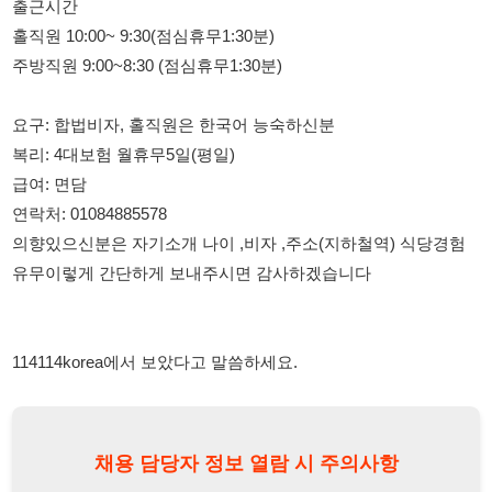
요구: 합법비자, 홀직원은 한국어 능숙하신분
복리: 4대보험 월휴무5일(평일)
급여: 면담
연락처: 01084885578
의향있으신분은 자기소개 나이 ,비자 ,주소(지하철역) 식당경험
유무이렇게 간단하게 보내주시면 감사하겠습니다
114114korea에서 보았다고 말씀하세요.
채용 담당자 정보 열람 시 주의사항
채용 담당자의 개인정보(이름, 연락처)는 "개인정보 보호법" 제15조
및 제17조에 따라 채용 및 취업의 목적을 위해 제공된 정보입니다.
이를 채용 및 취업 이외의 목적으로 무단 사용, 복제, 배포, 또는 제3
자에게 제공할 경우 "개인정보 보호법" 제70조에 의거하여
10년 이
하의 징역 또는 1억원 이하의 벌금
에 처할 수 있음을 엄중히 경고합
니다.