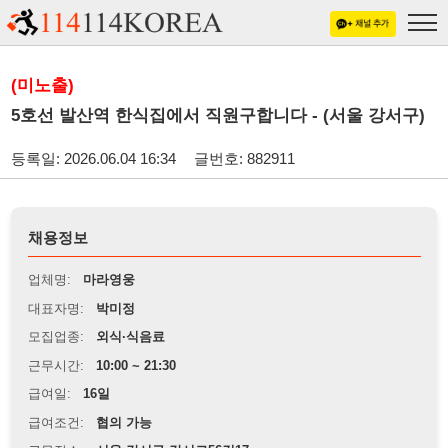
(미노출)
5호선 발산역 한식집에서 직원구합니다 - (서울 강서구)
등록일: 2026.06.04 16:34
글번호: 882911
채용정보
업체명:
마라영웅
대표자명:
박미정
모집업종:
외식·식음료
근무시간:
10:00 ~ 21:30
급여일:
16일
급여조건:
협의 가능
근무장소:
서울 강서구 강서로56길17
※
최저임금 관련 안내