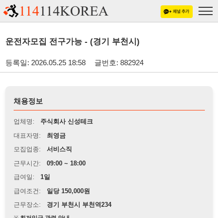
운전자모집 전구가능 - (경기 부천시)
등록일: 2026.05.25 18:58
글번호: 882924
채용정보
업체명:
주식회사 신성테크
대표자명:
최영금
모집업종:
서비스직
근무시간:
09:00 ~ 18:00
급여일:
1일
급여조건:
일당 150,000원
근무장소:
경기 부천시 부천역234
※
최저임금 관련 안내
상세정보 내용에 기재된 급여 및 근무 조건이 최저임금에 미달할 경우, 해당
내용이 적용됩니다.