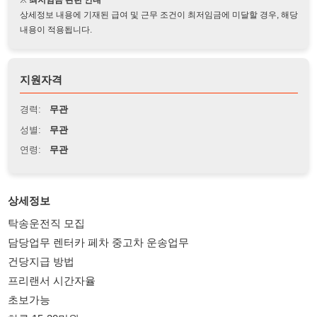
지원자격
경력:
무관
성별:
무관
연령:
무관
상세정보
탁송운전직 모집
담당업무 렌터카 페차 중고차 운송업무
건당지급 방법
프리랜서 시간자율
초보가능
하루 15-20만원
연락처01023236889