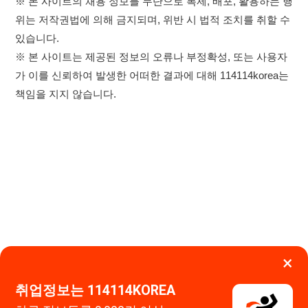
×
취업정보는 114114KOREA
하루 정보등록 2,000건 이상
(평일기준)
★★★★★
이용약관
개인정보처리방침
임금체불사업주
0507-1488-0453
고객센터:
운영시간: 09:00 ~ 18:00 (주말·공휴일 휴무)
앱 설치하기
114114구인구직 주식회사
대표자 : 장정훈
사업자등록번호 : 440-86-03247