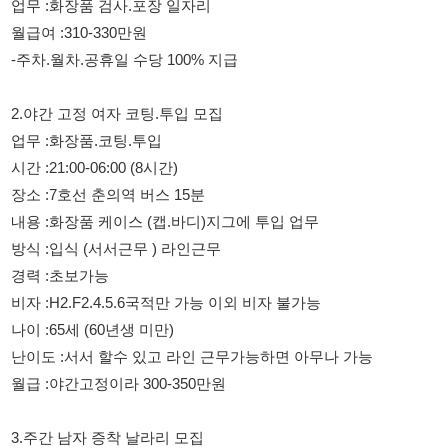
2.야간 고정 여자 코팅.투입 모집
업무 :화장품.코팅.투입
시간 :21:00-06:00 (8시간)
장소 :7호선 춘의역 버스 15분
내용 :화장품 케이스 (캡.바디)지그에 투입 업무
방식 :입식 (서서근무 ) 라인근무
경력 :초보가능
비자 :H2.F2.4.5.6국적만 가능 이외 비자 불가능
나이 :65세 (60년생 미만)
난이도 :서서 할수 있고 라인 근무가능하면 아무나 가능
월급 :야간고정이라 300-350만원
3.주간 남자 증착 날라리 모집
업무 :화장품 용기 증착 및 포장
시간 :09:00-21:00
장소 :7호선 춘의역 도보 10분 또는 버스 10분
내용 :화장품 용기 지그에 꽃아주거나 박스 포장해서 운반.날라주
는 업무