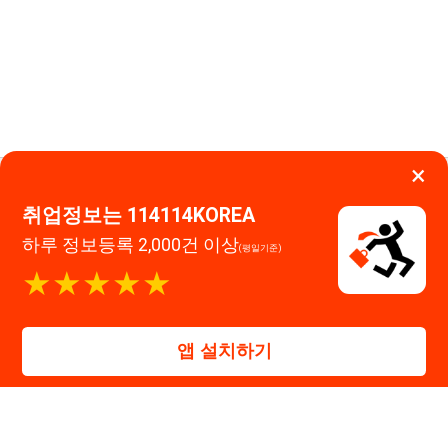
앱 설치하기
대표자 : 장정훈
사업자등록번호 : 440-86-03247
주소 : 인천광역시 연수구 인천타워대로 301, B동 809호
이메일 : 114114korea@naver.com
직업정보제공사업 신고번호 : J1514020250001
통신판매업 신고번호 : 2026-인천연수구-1607
© 114114구인구직. All rights reserved.