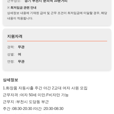
상세정보 내용에 기재된 급여 및 근무 조건이 최저임금에 미달할 경우, 해당
내용이 적용됩니다.
지원자격
경력:
무관
성별:
여
연령:
무관
상세정보
1.화장품 자동사출 주간 야간 2교대 여자 사원 모집
근무자격 :여자 50세 미만.F비자만 가능
근무지 :부천시 도당동 부근
주간 :08:30-20:30 /야간 :20:30-08:30
업무 :화장품 검사.포장 일자리
월급여 :310-330만원
-주차.월차.공휴일 수당 100% 지급