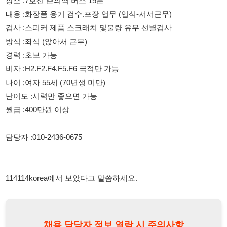
난이도 :시력만 좋으면 가능
월급 :400만원 이상
담당자 :010-2436-0675
114114korea에서 보았다고 말씀하세요.
채용 담당자 정보 열람 시 주의사항
채용 담당자의 개인정보(이름, 연락처)는 "개인정보 보호법" 제15조
및 제17조에 따라 채용 및 취업의 목적을 위해 제공된 정보입니다.
이를 채용 및 취업 이외의 목적으로 무단 사용, 복제, 배포, 또는 제3
자에게 제공할 경우 "개인정보 보호법" 제70조에 의거하여
10년 이
하의 징역 또는 1억원 이하의 벌금
에 처할 수 있음을 엄중히 경고합
니다.
개인정보보호법
채용담당자
상세 보기
정보 열람하기