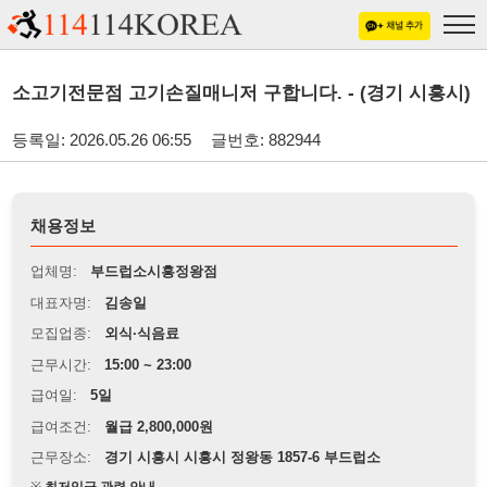
소고기전문점 고기손질매니저 구합니다. - (경기 시흥시)
등록일: 2026.05.26 06:55
글번호: 882944
채용정보
업체명:
부드럽소시흥정왕점
대표자명:
김송일
모집업종:
외식·식음료
근무시간:
15:00 ~ 23:00
급여일:
5일
급여조건:
월급 2,800,000원
근무장소:
경기 시흥시 시흥시 정왕동 1857-6 부드럽소
※
최저임금 관련 안내
상세정보 내용에 기재된 급여 및 근무 조건이 최저임금에 미달할 경우, 해당
내용이 적용됩니다.