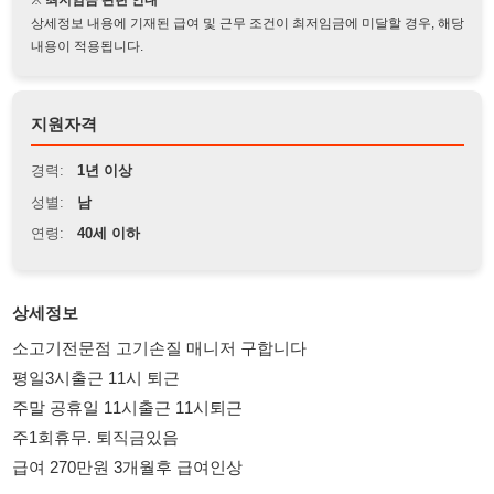
지원자격
경력:
1년 이상
성별:
남
연령:
40세 이하
상세정보
소고기전문점 고기손질 매니저 구합니다
평일3시출근 11시 퇴근
주말 공휴일 11시출근 11시퇴근
주1회휴무. 퇴직금있음
급여 270만원 3개월후 급여인상
010-2392-0090