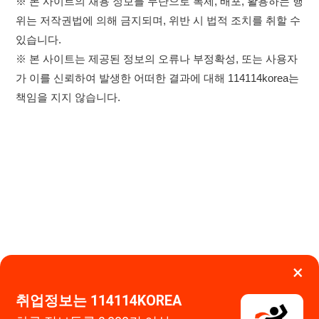
×
취업정보는 114114KOREA
하루 정보등록 2,000건 이상
(평일기준)
★★★★★
이용약관
개인정보처리방침
임금체불사업주
0507-1488-0453
고객센터:
운영시간: 09:00 ~ 18:00 (주말·공휴일 휴무)
앱 설치하기
114114구인구직 주식회사
대표자 : 장정훈
사업자등록번호 : 440-86-03247